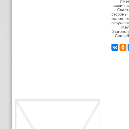
Именно 
психичес
Счастли
стороны 
жалея, о
окружающ
Желаем 
благопол
Спасибо 