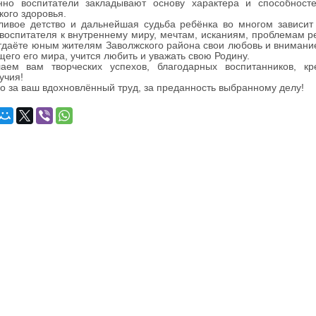
воспитатели закладывают основу характера и способностей
кого здоровья.
вое детство и дальнейшая судьба ребёнка во многом зависит 
воспитателя к внутреннему миру, мечтам, исканиям, проблемам ре
тдаёте юным жителям Заволжского района свои любовь и внимание
его его мира, учится любить и уважать свою Родину.
вам творческих успехов, благодарных воспитанников, креп
учия!
за ваш вдохновлённый труд, за преданность выбранному делу!