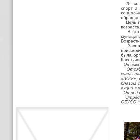
28 сентя
спорт и
социаль
обращени
Цель пр
возраста
В этот 
муницип
Возрастн
Заволжс
присоеди
была орг
Касатки
Отзывы 
Отряд и
очень п
«ЗОЖ», 
благом 
акции в
Отряд из
Отряд и
ОБУСО «