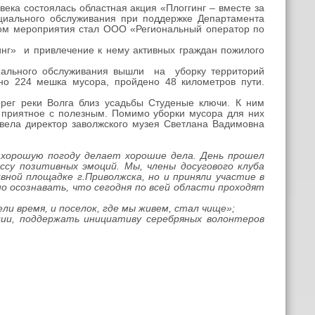
ка состоялась областная акция «Плоггинг – вместе за
оциального обслуживания при поддержке Департамента
ом мероприятия стал ООО «Региональный оператор по
нг» и привлечение к нему активных граждан пожилого
иального обслуживания вышли на уборку территорий
но 224 мешка мусора, пройдено 48 километров пути.
г реки Волга близ усадьбы Студеные ключи. К ним
и приятное с полезным. Помимо уборки мусора для них
овела директор заволжского музея Светлана Вадимовна
орошую погоду делает хорошие дела. День прошел
ссу позитивных эмоций. Мы, члены досугового клуба
вной площадке г.Приволжска, но и приняли участие в
 осознавать, что сегодня по всей области проходят
и время, и поселок, где мы живем, стал чище»;
ии, поддержать инициативу серебряных волонтеров