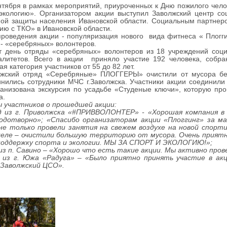
бря в рамках мероприятий, приуроченных к Дню пожилого челове
 экологию». Организатором акции выступил Заволжский центр с
ной защиты населения Ивановской области. Социальным партнер
ю с ТКО» в Ивановской области.
оведения акции - популяризация нового вида фитнеса « Плогги
 - «серебряных» волонтеров.
день отряды «серебряных» волонтеров из 18 учреждений соц
алитетов. Всего в акции приняло участие 192 человека, собра
ая категория участников от 55 до 82 лет.
кий отряд «Серебряные» ПЛОГГЕРЫ» очистили от мусора бере
нились сотрудники МЧС г.Заволжска. Участники акции соединил
анизована экскурсия по усадьбе «Студеные ключи», которую пр
на.
участников о прошедшей акции:
з г. Приволжска «#ПРИВВОЛОНТЕР» - «Хорошая компания в х
лодотворно»; «Спасибо организаторам акции «Плоггинг» за ма
не только провели занятия на свежем воздухе на новой спорти
деле – очистили большую территорию от мусора. Очень приятно
 поддержку спорта и экологии. МЫ ЗА СПОРТ И ЭКОЛОГИЮ!»;
 п. Савино – «Хорошо что есть такие акции. Мы активно провел
з г. Южа «Радуга» – «Было приятно принять участие в акц
Заволжский ЦСО».