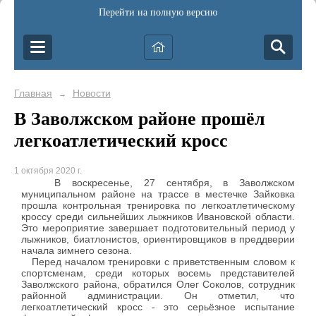
Перейти на полную версию
Главная
Новости
→
В Заволжском районе прошёл
легкоатлетический кросс
1 октября 2020 г.
В воскресенье, 27 сентября, в Заволжском
муниципальном районе на трассе в местечке Зайковка
прошла контрольная тренировка по легкоатлетическому
кроссу среди сильнейших лыжников Ивановской области.
Это мероприятие завершает подготовительный период у
лыжников, биатлонистов, ориентировщиков в преддверии
начала зимнего сезона.
Перед началом тренировки с приветственным словом к
спортсменам, среди которых восемь представителей
Заволжского района, обратился Олег Соколов, сотрудник
районной администрации. Он отметил, что
легкоатлетический кросс - это серьёзное испытание