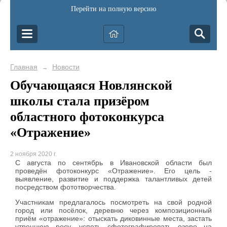
Перейти на полную версию
Главная
Новости
→
Обучающаяся Новлянской
школы стала призёром
областного фотоконкурса
«Отражение»
2 ноября 2020 г.
С августа по сентябрь в Ивановской области был
проведён фотоконкурс «Отражение». Его цель -
выявление, развитие и поддержка талантливых детей
посредством фототворчества.
Участникам предлагалось
посмотреть на свой родной
город или посёлок, деревню через композиционный
приём «отражение»: отыскать диковинные места, застать
утреннюю росу, успеть сфотографировать озеро на