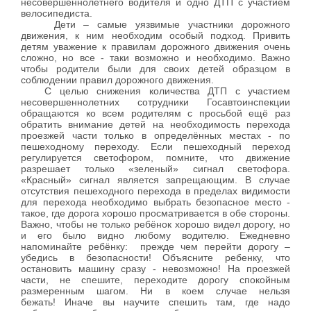
несовершеннолетнего водителя и одно ДТП с участием
велосипедиста.
Дети – самые уязвимые участники дорожного
движения, к ним необходим особый подход. Привить
детям уважение к правилам дорожного движения очень
сложно, но все - таки возможно и необходимо. Важно
чтобы родители были для своих детей образцом в
соблюдении правил дорожного движения.
С целью снижения количества ДТП с участием
несовершеннолетних сотрудники Госавтоинспекции
обращаются ко всем родителям с просьбой ещё раз
обратить внимание детей на необходимость перехода
проезжей части только в определённых местах - по
пешеходному переходу. Если пешеходный переход
регулируется светофором, помните, что движение
разрешает только «зеленый» сигнал светофора.
«Красный» сигнал является запрещающим. В случае
отсутствия пешеходного перехода в пределах видимости
для перехода необходимо выбрать безопасное место -
такое, где дорога хорошо просматривается в обе стороны.
Важно, чтобы не только ребёнок хорошо видел дорогу, но
и его было видно любому водителю. Ежедневно
напоминайте ребёнку: прежде чем перейти дорогу –
убедись в безопасности! Объясните ребенку, что
остановить машину сразу - невозможно! На проезжей
части, не спешите, переходите дорогу спокойным
размеренным шагом. Ни в коем случае нельзя
бежать! Иначе вы научите спешить там, где надо