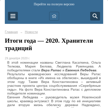
Перейти на полную версию
Главная
Новости
→
Итоги года — 2020. Хранители
традиций
29 декабря 2020 г.
В этой номинации названы Светлана Касаткина, Ольга
Телкова, Мария Белова, Людмила Румянцева. А
победителями стали
Вера Ратас
и
Евгения Лебедева
.
Результаты краеведческих исследований Веры Ратас
обобщены в книге «Их имена на обелиске», вышедшей в
этом году. Также Вера Константиновна – активный
участник проекта центра соцобслуживания «Серебряные
гиды». На фото Вера Константиновна Ратас с дипломом
победителя номинации.
Евгения Лебедева – руководитель музея Новлянской
школы, краевед-энтузиаст. В этом году по её инициативе
дали вторую жизнь обелиску деревни Надеждино,