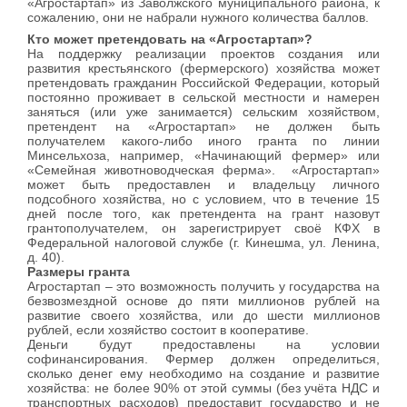
«Агростартап» из Заволжского муниципального района, к
сожалению, они не набрали нужного количества баллов.
Кто может претендовать на «Агростартап»?
На поддержку реализации проектов создания или
развития крестьянского (фермерского) хозяйства может
претендовать гражданин Российской Федерации, который
постоянно проживает в сельской местности и намерен
заняться (или уже занимается) сельским хозяйством,
претендент на «Агростартап» не должен быть
получателем какого-либо иного гранта по линии
Минсельхоза, например, «Начинающий фермер» или
«Семейная животноводческая ферма». «Агростартап»
может быть предоставлен и владельцу личного
подсобного хозяйства, но с условием, что в течение 15
дней после того, как претендента на грант назовут
грантополучателем, он зарегистрирует своё КФХ в
Федеральной налоговой службе (г. Кинешма, ул. Ленина,
д. 40).
Размеры гранта
Агростартап – это возможность получить у государства на
безвозмездной основе до пяти миллионов рублей на
развитие своего хозяйства, или до шести миллионов
рублей, если хозяйство состоит в кооперативе.
Деньги будут предоставлены на условии
софинансирования. Фермер должен определиться,
сколько денег ему необходимо на создание и развитие
хозяйства: не более 90% от этой суммы (без учёта НДС и
транспортных расходов) предоставит государство и не