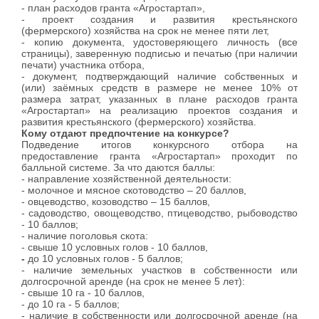
- план расходов гранта «Агростартап»,
- проект создания и развития крестьянского
(фермерского) хозяйства на срок не менее пяти лет,
- копию документа, удостоверяющего личность (все
страницы), заверенную подписью и печатью (при наличии
печати) участника отбора,
- документ, подтверждающий наличие собственных и
(или) заёмных средств в размере не менее 10% от
размера затрат, указанных в плане расходов гранта
«Агростартап» на реализацию проектов создания и
развития крестьянского (фермерского) хозяйства.
Кому отдают предпочтение на конкурсе?
Подведение итогов конкурсного отбора на
предоставление гранта «Агростартап» проходит по
балльной системе. За что даются баллы:
- направление хозяйственной деятельности:
- молочное и мясное скотоводство – 20 баллов,
- овцеводство, козоводство – 15 баллов,
- садоводство, овощеводство, птицеводство, рыбоводство
- 10 баллов;
- наличие поголовья скота:
- свыше 10 условных голов - 10 баллов,
-
до 10 условных голов - 5 баллов;
- наличие земельных участков в собственности или
долгосрочной аренде (на срок не менее 5 лет):
- свыше 10 га - 10 баллов,
- до 10 га - 5 баллов;
- наличие в собственности или долгосрочной аренде (на