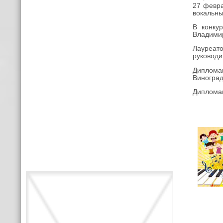
27 февра
вокальны
В конку
Владимир
Лауреа
руководи
Диплома
Виноград
Дипломан