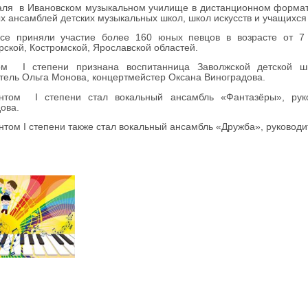
ля в Ивановском музыкальном училище в дистанционном формате
х ансамблей детских музыкальных школ, школ искусств и учащихс
рсе приняли участие более 160 юных певцов в возрасте от 7 
ской, Костромской, Ярославской областей.
том
I степени признана воспитанница Заволжской детской шк
тель Ольга Монова, концертмейстер Оксана Виноградова.
нтом I степени стал вокальный ансамбль «Фантазёры», руко
ова.
том I степени также стал вокальный ансамбль «Дружба», руковод