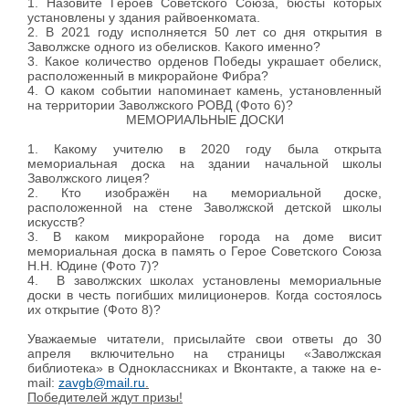
1. Назовите Героев Советского Союза, бюсты которых
установлены у здания райвоенкомата.
2. В 2021 году исполняется 50 лет со дня открытия в
Заволжске одного из обелисков. Какого именно?
3. Какое количество орденов Победы украшает обелиск,
расположенный в микрорайоне Фибра?
4. О каком событии напоминает камень, установленный
на территории Заволжского РОВД (Фото 6)?
МЕМОРИАЛЬНЫЕ ДОСКИ
1. Какому учителю в 2020 году была открыта
мемориальная доска на здании начальной школы
Заволжского лицея?
2. Кто изображён на мемориальной доске,
расположенной на стене Заволжской детской школы
искусств?
3. В каком микрорайоне города на доме висит
мемориальная доска в память о Герое Советского Союза
Н.Н. Юдине (Фото 7)?
4. В заволжских школах установлены мемориальные
доски в честь погибших милиционеров. Когда состоялось
их открытие (Фото 8)?
Уважаемые читатели, присылайте свои ответы до 30
апреля включительно на страницы «Заволжская
библиотека» в Одноклассниках и Вконтакте, а также на e-
mail:
zavgb@mail.ru
.
Победителей ждут призы!