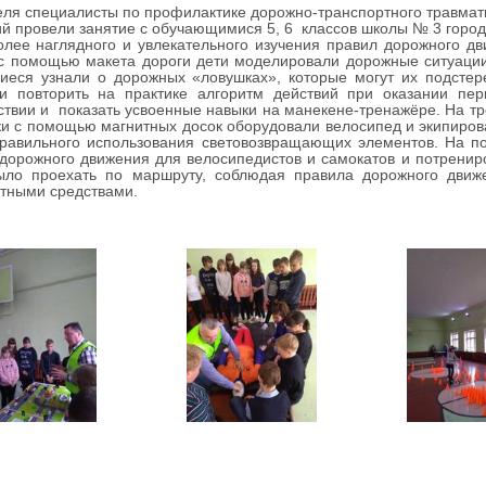
еля специалисты по профилактике дорожно-транспортного травмат
й провели занятие с обучающимися 5, 6 классов школы № 3 город
ее наглядного и увлекательного изучения правил дорожного дв
с помощью макета дороги дети моделировали дорожные ситуации
еся узнали о дорожных «ловушках», которые могут их подстере
 и повторить на практике алгоритм действий при оказании п
твии и показать усвоенные навыки на манекене-тренажёре. На тр
и с помощью магнитных досок оборудовали велосипед и экипирова
правильного использования световозвращающих элементов. На п
дорожного движения для велосипедистов и самокатов и потрени
ыло проехать по маршруту, соблюдая правила дорожного движ
тными средствами.