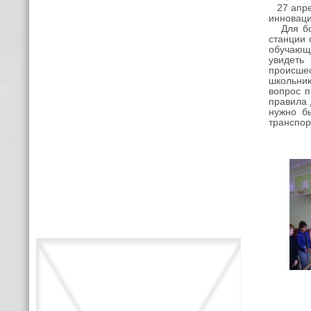
27 апр
инноваци
Для бол
станции 
обучающи
увидеть
происшес
школьник
вопрос 
правила 
нужно б
транспор