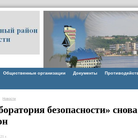
Общественные организации
Документы
Противодейст
Новости
боратория безопасности» снова
он
21 г.