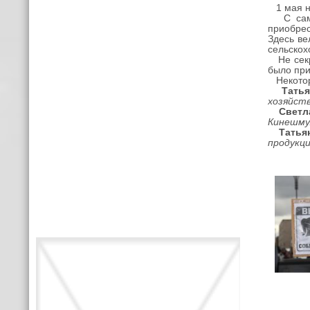
1 мая 
С самог
приобрес
Здесь ве
сельско
Не секре
было при
Некоторы
Татьян
хозяйст
Светла
Кинешму.
Татьян
продукц