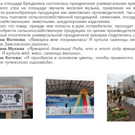
на площади Бредихина состоялась праздничная универсальная ярма
о утра на площади звучала весёлая музыка, привлекая на яр
ти разнообразную продукцию как заволжских производителей, так 
лась торговля сельскохозяйственной продукцией
,
семенами, посад
хозяйственными
животными, кондитерскими изделиями.
т, что товар, прежде чем попасть в руки потребителю, проходит
обрести сельскохозяйственную продукцию по ценам производител
е посетители универсальной праздничной ярмарки поделились с
а Волкова
: «
Ярмарка мне понравилась! Я купила саженцы см
ва Заволжского района
»,
на Мухина
: «
Ярмаркой довольна! Рада, что в этот году ярмар
 Я купила мёд, мясо, саженцы малины
»,
а Котова:
«
Я приобрела в основном цветы, чтобы привнести 
ию пучежского сырзавода
».