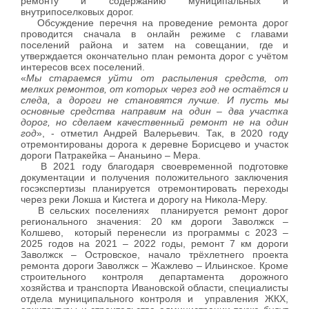
ремонту и содержанию муниципальных и
внутрипоселковых дорог.
Обсуждение перечня на проведение ремонта дорог
проводится сначала в онлайн режиме с главами
поселений района и затем на совещании, где и
утверждается окончательно план ремонта дорог с учётом
интересов всех поселений.
«
Мы стараемся уйти от распыления средств, от
мелких ремонтов, от которых через год не остаётся и
следа, а дороги не становятся лучше. И пусть мы
основные средства направим на один – два участка
дорог, но сделаем качественный ремонт не на один
год
», - отметил Андрей Валерьевич. Так, в 2020 году
отремонтированы дорога к деревне Борисцево и участок
дороги Патракейка – Ананьино – Мера.
В 2021 году благодаря своевременной подготовке
документации и получения положительного заключения
госэкспертизы планируется отремонтировать переходы
через реки Локша и Кистега и дорогу на Никола-Меру.
В сельских поселениях планируется ремонт дорог
регионального значения: 20 км дороги Заволжск –
Колшево, который перенесли из программы с 2023 –
2025 годов на 2021 – 2022 годы, ремонт 7 км дороги
Заволжск – Островское, начало трёхлетнего проекта
ремонта дороги Заволжск – Жажлево – Ильинское. Кроме
строительного контроля департамента дорожного
хозяйства и транспорта Ивановской области, специалисты
отдела муниципального контроля и управления ЖКХ,