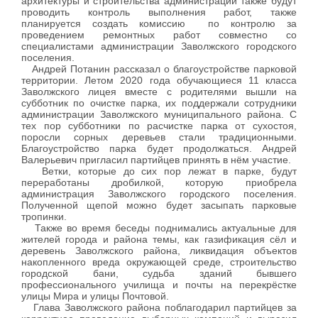
архитектуры и строительства администрации также будут
проводить контроль выполнения работ, также
планируется создать комиссию по контролю за
проведением ремонтных работ совместно со
специалистами администрации Заволжского городского
поселения.
Андрей Потанин рассказал о благоустройстве парковой
территории. Летом 2020 года обучающиеся 11 класса
Заволжского лицея вместе с родителями вышли на
субботник по очистке парка, их поддержали сотрудники
администрации Заволжского муниципального района. С
тех пор субботники по расчистке парка от сухостоя,
поросли сорных деревьев стали традиционными.
Благоустройство парка будет продолжаться. Андрей
Валерьевич пригласил партийцев принять в нём участие.
Ветки, которые до сих пор лежат в парке, будут
переработаны дробилкой, которую приобрела
администрация Заволжского городского поселения.
Полученной щепой можно будет засыпать парковые
тропинки.
Также во время беседы поднимались актуальные для
жителей города и района темы, как газификация сёл и
деревень Заволжского района, ликвидация объектов
накопленного вреда окружающей среде, строительство
городской бани, судьба зданий бывшего
профессионального училища и почты на перекрёстке
улицы Мира и улицы Почтовой.
Глава Заволжского района поблагодарил партийцев за