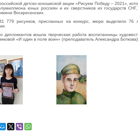
ссийской детско-юношеской акции «Рисуем Победу – 2021», котор
лумиллиона юных россиян и их сверстников из государств СНГ,
 имени Воскресенских.
779 рисунков, присланных на конкурс, жюри выделило 76 л
ми.
 дипломантов вошла творческая работа воспитанницы художеств
иковой «И один в поле воин» (преподаватель Александра Боткова)