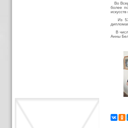
Во Всеро
более по
искусств
Из 531 
диплома
В число
Анны Бел