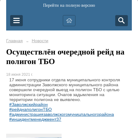
Перейти на полную версию
Главная
Новости
→
Осуществлён очередной рейд на
полигон ТБО
18 июня 2021 г.
17 июня сотрудники отдела муниципального контроля
администрации Заволжского муниципального района
совершили очередной выезд на полигон ТБО с целью
мониторинга ситуации. Очагов задымления на
территории полигона не выявлено.
#Заволжскийрайон
#рейднаполигонТБО
#администрациязаволжскогомуницпальногорайона
#инцидентменеджмент37