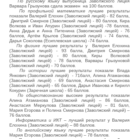
По русскому языку
выпускница Заволжского лицея
Варвара Грызунова сдала экзамен на 100 баллов.
По профильной математике
лучшие результаты
показали Валерий Елохин (Заволжский лицей) - 82 балла,
Дмитрий Смирнов (Заволжский лицей) - 80 баллов, Кира
Волкова и Иван Апурин (Заволжский лицей) -78 баллов,
Анна Дидык и Анна Питенина (Заволжский лицей) - 76
баллов, Артём Крылов (Заволжский лицей) - 74 балла,
Дарья Соколова (Есиплевская школа) -74 балла.
По физике
лучшие результаты у Валерия Елохина
(Заволжский лицей) - 93 балла, Дмитрия Смирнова
(Заволжский лицей) - 80 баллов, Киры Волковой
(Заволжский лицей) - 78 баллов, Варвары Грызуновой
(Заволжский лицей) - 70 баллов.
По истории
лучшие результаты показали Влада
Янкович (Заволжский лицей) - 71балл, Алина Атаманова
(Заволжский лицей) - 69 баллов, Анастасия Смирнова
(Заволжский лицей) - 65 баллов, Дарья Иванова и Кирилл
Кокурин (Заречная школа) - 65 баллов.
По обществознанию
высокие результаты показали
Алина Атаманова (Заволжский лицей) – 86 баллов,
Анастасия Меркулова (Заволжский лицей) – 81 балл,
Мария Егорова и Полина Смирнова (Заволжский лицей) –
76 баллов.
Информатика и ИКТ
– лучший результат у Валерия
Елохина (Заволжский лицей) – 88 баллов.
По английскому языку
лучшие результаты показала
Мария Егорова (Заволжский лицей) – 78 баллов.