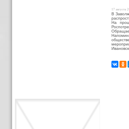
17 августа 2
В Заволж
распрост
На прош
Роспотре
Обращае
Напомина
обществ
мероприя
Ивановск