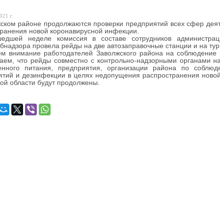
021 г.
ском районе продолжаются проверки предприятий всех сфер дея
ранения новой коронавирусной инфекции.
едшей неделе комиссия в составе сотрудников администрац
бнадзора провела рейды на две автозаправочные станции и на тур
м внимание работодателей Заволжского района на соблюдение р
ем, что рейды совместно с контрольно-надзорными органами на
енного питания, предприятия, организации района по соблю
тий и дезинфекции в целях недопущения распространения новой
ой области будут продолжены.