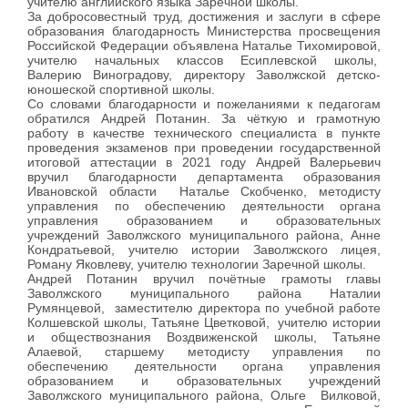
учителю английского языка Заречной школы.
За добросовестный труд, достижения и заслуги в сфере
образования благодарность Министерства просвещения
Российской Федерации объявлена Наталье Тихомировой,
учителю начальных классов Есиплевской школы,
Валерию Виноградову, директору Заволжской детско-
юношеской спортивной школы.
Со словами благодарности и пожеланиями к педагогам
обратился Андрей Потанин. За чёткую и грамотную
работу в качестве технического специалиста в пункте
проведения экзаменов при проведении государственной
итоговой аттестации в 2021 году Андрей Валерьевич
вручил благодарности департамента образования
Ивановской области Наталье Скобченко, методисту
управления по обеспечению деятельности органа
управления образованием и образовательных
учреждений Заволжского муниципального района, Анне
Кондратьевой, учителю истории Заволжского лицея,
Роману Яковлеву, учителю технологии Заречной школы.
Андрей Потанин вручил почётные грамоты главы
Заволжского муниципального района Наталии
Румянцевой, заместителю директора по учебной работе
Колшевской школы, Татьяне Цветковой, учителю истории
и обществознания Воздвиженской школы, Татьяне
Алаевой, старшему методисту управления по
обеспечению деятельности органа управления
образованием и образовательных учреждений
Заволжского муниципального района, Ольге Вилковой,