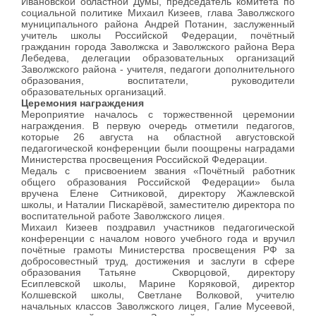
Ивановской областной Думы, председатель комитета по
социальной политике Михаил Кизеев, глава Заволжского
муниципального района Андрей Потанин, заслуженный
учитель школы Российской Федерации, почётный
гражданин города Заволжска и Заволжского района Вера
Лебедева, делегации образовательных организаций
Заволжского района - учителя, педагоги дополнительного
образования, воспитатели, руководители
образовательных организаций.
Церемония награждения
Мероприятие началось с торжественной церемонии
награждения. В первую очередь отметили педагогов,
которые 26 августа на областной августовской
педагогической конференции были поощрены наградами
Министерства просвещения Российской Федерации.
Медаль с присвоением звания «Почётный работник
общего образования Российской Федерации» была
вручена Елене Ситниковой, директору Жажлевской
школы, и Наталии Пискарёвой, заместителю директора по
воспитательной работе Заволжского лицея.
Михаил Кизеев поздравил участников педагогической
конференции с началом нового учебного года и вручил
почётные грамоты Министерства просвещения РФ за
добросовестный труд, достижения и заслуги в сфере
образования Татьяне Скворцовой, директору
Есиплевской школы, Марине Коряковой, директор
Колшевской школы, Светлане Волковой, учителю
начальных классов Заволжского лицея, Галие Мусеевой,