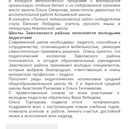
В конкурсе методических программ и материалов
организации отдыха детей и их оздоровления
призовое
место заняла Ольга Смирнова, заместитель директора по
воспитательной работе Колшевской школы.
В конкурсе «Лучший педагогический сайт»
победителем
стала Евгения Лебедева, учитель русского языка и
литературы Новлянской школы.
Школы Заволжского района пополнятся молодыми
педагогами
Современной школе необходимы педагоги, способные к
сотрудничеству, отличающиеся мобильностью, умеющие
самостоятельно принимать решения. Очень приятно, что
педагогический коллектив Заволжского района
пополняется, и сегодня образовательные учреждения
Заволжского района принимают молодых специалистов,
которые выбрали благородную, ответственную и очень
интересную профессию – педагог.
Пополнят ряды педагогических коллективов средней
общеобразовательной школы № 3 и Заречной средней
школы Анастасия Рысакова и Ольга Тихомирова.
С приветственным словом ко всем участникам и
молодым педагогам обратилась Вера Лебедева.
Ольга Торгашова подвела итоги конференции,
поздравила всех с наступающим новым учебным годом,
пожелала успехов в работе, личного счастья, достойной
жизни и исполнения всех надежд.