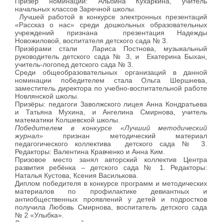
Призёр номинации: Альбина Кухаркина, учитель
начальных классов Заречной школы.
Лучшей работой в конкурсе электронных презентаций
«Рассказ о нас» среди дошкольных образовательных
учреждений признана презентация Надежды
Новожиловой, воспитателя детского сада № 3.
Призёрами стали Лариса Постнова, музыкальный
руководитель детского сада № 3, и Екатерина Быхан,
учитель-логопед детского сада № 3.
Среди общеобразовательных организаций в данной
номинации победителем стала Ольга Шершнева,
заместитель директора по учебно-воспитательной работе
Новлянской школы.
Призёры: педагоги Заволжского лицея Анна Кондратьева
и Татьяна Мухина, и Ангелина Смирнова, учитель
математики Колшевской школы.
Победителем в конкурсе «Лучший методический
журнал»
признан методический материал
педагогического коллектива детского сада № 3.
Редакторы: Валентина Кравченко и Анна Ким.
Призовое место занял авторский коллектив Центра
развития ребёнка – детского сада № 1. Редакторы:
Наталья Кустова, Ксения Василькова.
Диплом победителя в конкурсе программ и методических
материалов по профилактике девиантных и
антиобщественных проявлений у детей и подростков
получила Любовь Смирнова, воспитатель детского сада
№ 2 «Улыбка».