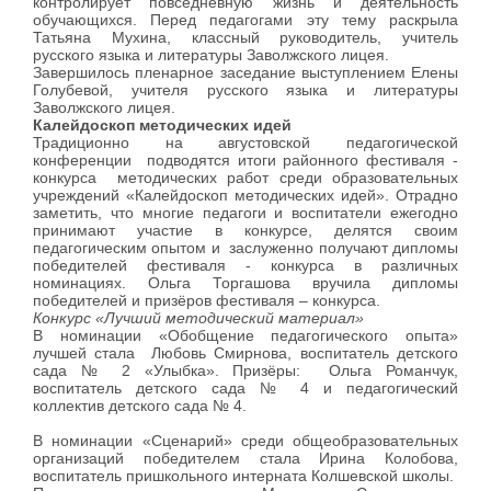
контролирует повседневную жизнь и деятельность
обучающихся. Перед педагогами эту тему раскрыла
Татьяна Мухина, классный руководитель, учитель
русского языка и литературы Заволжского лицея.
Завершилось пленарное заседание выступлением Елены
Голубевой, учителя русского языка и литературы
Заволжского лицея.
Калейдоскоп методических идей
Традиционно на августовской педагогической
конференции подводятся итоги районного фестиваля -
конкурса методических работ среди образовательных
учреждений «Калейдоскоп методических идей». Отрадно
заметить, что многие педагоги и воспитатели ежегодно
принимают участие в конкурсе, делятся своим
педагогическим опытом и заслуженно получают дипломы
победителей фестиваля - конкурса в различных
номинациях. Ольга Торгашова вручила дипломы
победителей и призёров фестиваля – конкурса
.
Конкурс «Лучший методический материал»
В номинации «Обобщение педагогического опыта»
лучшей стала Любовь Смирнова, воспитатель детского
сада № 2 «Улыбка». Призёры: Ольга Романчук,
воспитатель детского сада № 4 и педагогический
коллектив детского сада № 4.
В номинации «Сценарий» среди общеобразовательных
организаций победителем стала Ирина Колобова,
воспитатель пришкольного интерната Колшевской школы.