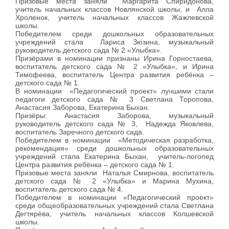
Призовые места заняли Маргарита Спиридонова,
учитель начальных классов Новлянской школы, и Алла
Хроленок, учитель начальных классов Жажлевской
школы.
Победителем среди дошкольных образовательных
учреждений стала Лариса Зюзина, музыкальный
руководитель детского сада № 2 «Улыбка».
Призёрами в номинации признаны Ирина Горностаева,
воспитатель детского сада № 2 «Улыбка», и Ирина
Тимофеева, воспитатель Центра развития ребёнка –
детского сада № 1.
В номинации «Педагогический проект» лучшими стали
педагоги детского сада № 3 Светлана Торопова,
Анастасия Заборова, Екатерина Быхан.
Призёры: Анастасия Заборова, музыкальный
руководитель детского сада № 3, Надежда Яковлева,
воспитатель Заречного детского сада.
Победителем в номинации «Методическая разработка,
рекомендация» среди дошкольных образовательных
учреждений стала Екатерина Быхан, учитель-логопед
Центра развития ребёнка – детского сада № 1.
Призовые места заняли Наталья Смирнова, воспитатель
детского сада № 2 «Улыбка» и Марина Мухина,
воспитатель детского сада № 4.
Победителем в номинации «Педагогический проект»
среди общеобразовательных учреждений стала Светлана
Дегтярёва, учитель начальных классов Колшевской
школы.