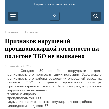
Перейти на полную версию
Главная
Новости
→
Признаков нарушений
противопожарной готовности на
полигоне ТБО не выявлено
30 сентября 2021 г.
Сегодня, 30 сентября, сотрудники отдела
муниципального контроля администрации Заволжского
муниципального района совершили очередной выезд на
полигон ТБО с целью проведения осмотра
противопожарной готовности. По итогам рейда признаков
нарушений не выявлено.
#Заволжскийрайон
#рейднаполигонТБО
#администрациязаволжскогомуниципальногорайона
#инцидентменеджмент37