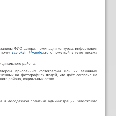
казанием ФИО автора, номинации конкурса, информация
 почту
zav
-
okstm
@
yandex
.
ru
c
пометкой в теме письма
иципального района.
 автором присланных фотографий или их законным
аженных на фотографиях людей, что даёт согласие на
ного района, социальных сетях.
зма и молодежной политики администрации Заволжского