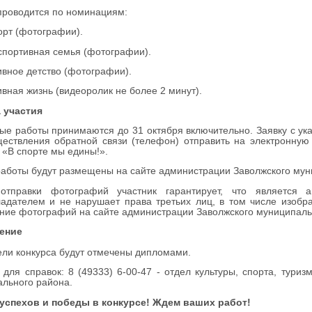
проводится по номинациям:
порт (фотографии).
спортивная семья (фотографии).
ивное детство (фотографии).
ивная жизнь (видеоролик не более 2 минут).
 участия
ые работы принимаются до 31 октября включительно.
Заявку с у
ествления обратной связи (телефон) отправить на электронную
 «В спорте мы едины!».
аботы будут размещены на сайте администрации Заволжского мун
отправки фотографий участник гарантирует, что является
адателем и не нарушает права третьих лиц, в том числе изобр
ие фотографий на сайте администрации Заволжского муниципаль
ение
ли конкурса будут отмечены дипломами.
для справок: 8 (49333) 6-00-47 - отдел культуры, спорта, тури
льного района.
успехов и победы в конкурсе! Ждем ваших работ!