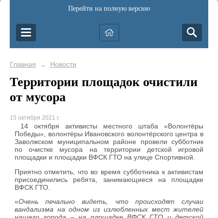
Перейти на полную версию
Главная
Новости
→
Территории площадок очистили
от мусора
15 октября 2021 г.
14 октября активисты местного штаба «Волонтёры
Победы», волонтёры Ивановского волонтёрского центра в
Заволжском муниципальном районе провели субботник
по очистке мусора на территории детской игровой
площадки и площадки ВФСК ГТО на улице Спортивной.
Приятно отметить, что во время субботника к активистам
присоединились ребята, занимающиеся на площадке
ВФСК ГТО.
«
Очень печально видеть, что происходят случаи
вандализма на одном из излюбленных мест жителей
нашего города – на площадке ВФСК ГТО и детской