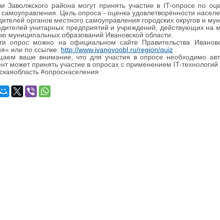
Заволжского района могут принять участие в IT-опросе по оце
 самоуправления. Цель опроса - оценка удовлетворённости насел
дителей органов местного самоуправления городских округов и му
дителей унитарных предприятий и учреждений, действующих на 
ию муниципальных образований Ивановской области.
опрос можно на официальном сайте Правительства Ивановск
я» или по ссылке:
http://www.ivanovoobl.ru/region/quiz
.
м ваше внимание, что для участия в опросе необходимо автор
нт может принять участие в опросах с применением IT-технологий н
скаяобласть #опроснаселения