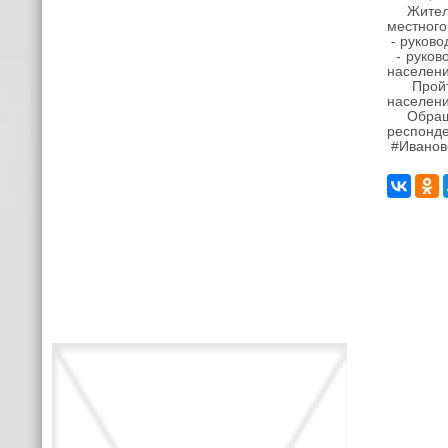
Жители 
местного
- руково
- руково
населен
Пройти 
населени
Обращае
респонде
#Иванов