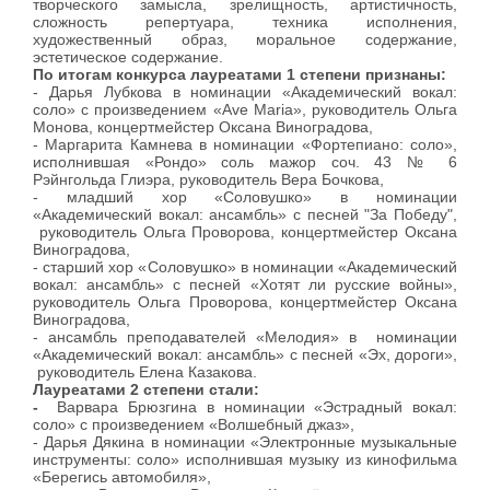
творческого замысла, зрелищность, артистичность,
сложность репертуара, техника исполнения,
художественный образ, моральное содержание,
эстетическое содержание.
По итогам конкурса лауреатами 1 степени признаны:
- Дарья Лубкова в номинации «Академический вокал:
соло» с произведением «Ave Maria», руководитель Ольга
Монова, концертмейстер Оксана Виноградова,
- Маргарита Камнева в номинации «Фортепиано: соло»,
исполнившая «Рондо» соль мажор соч. 43 № 6
Рэйнгольда Глиэра, руководитель Вера Бочкова,
- младший хор «Соловушко» в номинации
«Академический вокал: ансамбль» с песней "За Победу",
руководитель Ольга Проворова, концертмейстер Оксана
Виноградова,
- старший хор «Соловушко» в номинации «Академический
вокал: ансамбль» с песней «Хотят ли русские войны»,
руководитель Ольга Проворова, концертмейстер Оксана
Виноградова,
- ансамбль преподавателей «Мелодия» в номинации
«Академический вокал: ансамбль» с песней «Эх, дороги»,
руководитель Елена Казакова.
Лауреатами 2 степени стали:
-
Варвара Брюзгина в номинации «Эстрадный вокал:
соло» с произведением «Волшебный джаз»,
- Дарья Дякина в номинации «Электронные музыкальные
инструменты: соло» исполнившая музыку из кинофильма
«Берегись автомобиля»,