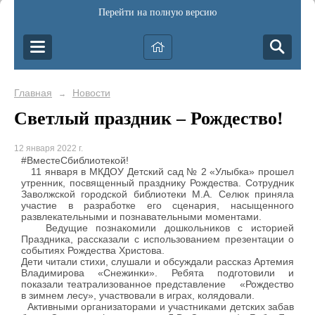
Перейти на полную версию
Главная
Новости
→
Светлый праздник – Рождество!
12 января 2022 г.
#ВместеСбиблиотекой!
11 января в МКДОУ Детский сад № 2 «Улыбка» прошел
утренник, посвященный празднику Рождества. Сотрудник
Заволжской городской библиотеки М.А. Селюк приняла
участие в разработке его сценария, насыщенного
развлекательными и познавательными моментами.
Ведущие познакомили дошкольников с историей
Праздника, рассказали с использованием презентации о
событиях Рождества Христова.
Дети читали стихи, слушали и обсуждали рассказ Артемия
Владимирова «Снежинки». Ребята подготовили и
показали театрализованное представление «Рождество
в зимнем лесу», участвовали в играх, колядовали.
Активными организаторами и участниками детских забав