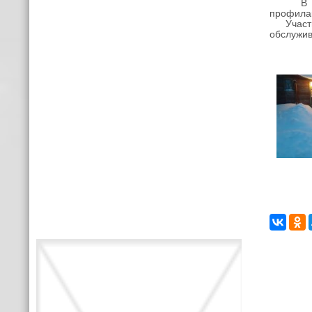
В январ
профилак
Участни
обслужив