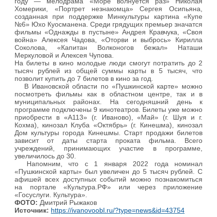
году — мелодрама «Море волнуется раз» Николая
Хомерики, «Портрет незнакомца» Сергея Осипьяна,
созданная при поддержке Минкультуры картина «Купе
№6» Юхо Куосманена. Среди грядущих премьер значатся
фильмы «Однажды в пустыне» Андрея Кравчука, «Своя
война» Алексея Чадова, «Оторви и выбрось» Кирилла
Соколова, «Капитан Волконогов бежал» Наташи
Меркуловой и Алексея Чупова.
На билеты в кино молодые люди смогут потратить до 2
тысяч рублей из общей суммы карты в 5 тысяч, что
позволит купить до 7 билетов в кино за год.
В Ивановской области по «Пушкинской карте» можно
посмотреть фильмы как в областном центре, так и в
муниципальных районах. На сегодняшний день к
программе подключены 9 кинотеатров. Билеты уже можно
приобрести в «А113» (г. Иваново), «Май» (г. Шуя и г.
Кохма), кинозал Клуба «Октябрь» (г. Кинешма), кинозал
Дом культуры города Кинешмы. Старт продажи билетов
зависит от даты старта проката фильма. Всего
учреждений, принимающих участие в программе,
увеличилось до 30.
Напомним, что с 1 января 2022 года номинал
«Пушкинской карты» был увеличен до 5 тысяч рублей. С
афишей всех доступных событий можно познакомиться
на портале «Культура.РФ» или через приложение
«Госуслуги. Культура».
ФОТО:
Дмитрий Рыжаков
Источник:
https://ivanovoobl.ru/?type=news&id=43754