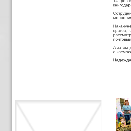
14 февра
книгодар
Сотрудни
мероприя
Накануне
врагов,
рассматр
почтовый
А затем 
о космос
Надежда