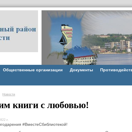
Общественные организации
Документы
Противодейст
Новости
им книги с любовью!
022 г.
игодарения #ВместеСбиблиотекой!