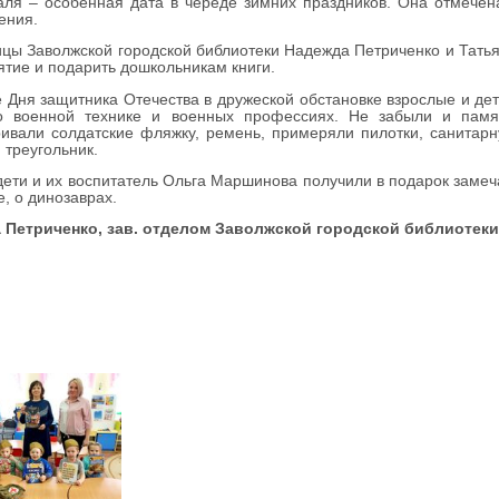
ля – особенная дата в череде зимних праздников. Она отмечена 
ения.
цы Заволжской городской библиотеки Надежда Петриченко и Татья
тие и подарить дошкольникам книги.
 Дня защитника Отечества в дружеской обстановке взрослые и дет
 о военной технике и военных профессиях. Не забыли и пам
ивали солдатские фляжку, ремень, примеряли пилотки, санитарну
 треугольник.
дети и их воспитатель Ольга Маршинова получили в подарок замеч
е, о динозаврах.
 Петриченко, зав. отделом Заволжской городской библиотеки