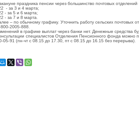
акануне праздника пенсии через большинство почтовых отделений 
2 - за 3 и 4 марта;
2 - за 5 и 6 марта;
2 - за 7 и 8 марта.
 по обычному графику. Уточнить работу сельских почтовых отд
-800-2005-888.
ий в графике выплат через банки нет. Денежные средства буду
онсультации специалистов Отделения Пенсионного фонда можно по
-05-91 (пн-чт с 08.15 до 17.30, пт с 08.15 до 16.15 без перерыва).