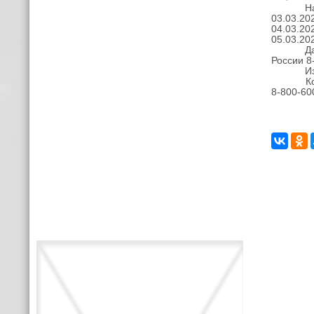
Н
03.03.202
04.03.202
05.03.202
Далее –
России 8
Изменен
К
8-800-600