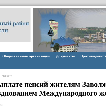
Общественные организации
Документы
Противодейст
Новости
ыплате пенсий жителям Заволжс
зднованием Международного же
 г.