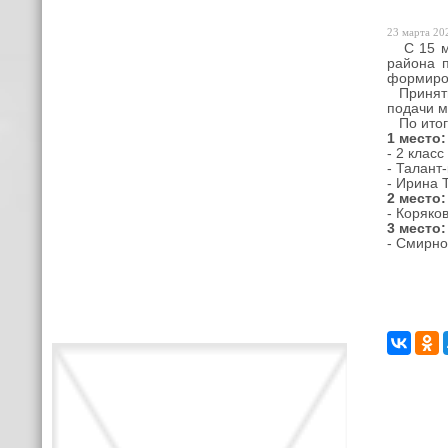
23 марта 202
С 15 мар
района 
формиров
Принять 
подачи м
По итог
1 место:
- 2 клас
- Талант
- Ирина 
2 место:
- Коряко
3 место:
- Смирно