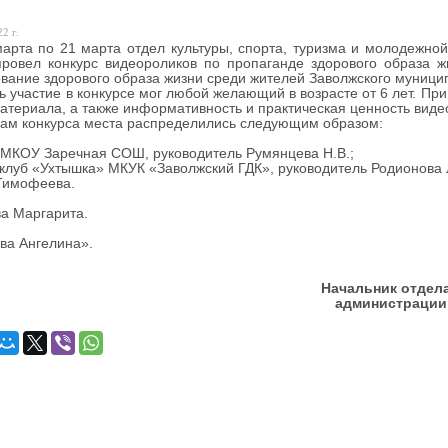
2 г.
та по 21 марта отдел культуры, спорта, туризма и молодежной
провел конкурс видеороликов по пропаганде здорового образа
ание здорового образа жизни среди жителей Заволжского муници
участие в конкурсе мог любой желающий в возрасте от 6 лет.
При
атериала, а также информативность и практическая ценность виде
ам конкурса места распределились следующим образом:
с МКОУ Заречная СОШ, руководитель Румянцева Н.В.;
-клуб «Ухтышка» МКУК «Заволжский ГДК», руководитель Родионова 
Тимофеева.
ва Маргарита.
ва Ангелина».
Начальник отдела
администрации