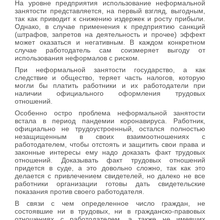
На уровне предприятия использование неформальной
занятости представляется, на первый взгляд, выгодным,
так как приводит к снижению издержек и росту прибыли.
Однако, в случае применения к предприятию санкций
(штрафов, запретов на деятельность и прочее) эффект
может оказаться и негативным. В каждом конкретном
случае работодатель сам соизмеряет выгоду от
использования неформалов с риском.
При неформальной занятости государство, а как
следствие и общество, теряет часть налогов, которую
могли бы платить работники и их работодатели при
наличии официального оформления трудовых
отношений.
Особенно остро проблема неформальной занятости
встала в период пандемии коронавируса. Работник,
официально не трудоустроенный, остался полностью
незащищенным в своих взаимоотношениях с
работодателем, чтобы отстоять и защитить свои права и
законные интересы ему надо доказать факт трудовых
отношений. Доказывать факт трудовых отношений
придется в суде, а это довольно сложно, так как это
делается с привлечением свидетелей, но далеко не все
работники организации готовы дать свидетельские
показания против своего работодателя.
В связи с чем определенное число граждан, не
состоявшие ни в трудовых, ни в гражданско-правовых
отношениях с работодателем, а также не имевших