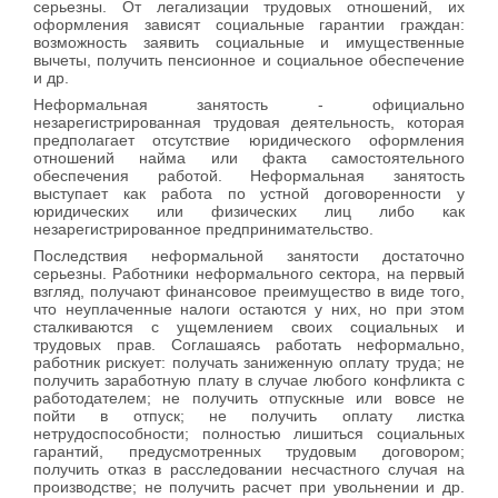
серьезны. От легализации трудовых отношений, их
оформления зависят социальные гарантии граждан:
возможность заявить социальные и имущественные
вычеты, получить пенсионное и социальное обеспечение
и др.
Неформальная занятость - официально
незарегистрированная трудовая деятельность, которая
предполагает отсутствие юридического оформления
отношений найма или факта самостоятельного
обеспечения работой. Неформальная занятость
выступает как работа по устной договоренности у
юридических или физических лиц либо как
незарегистрированное предпринимательство.
Последствия неформальной занятости достаточно
серьезны. Работники неформального сектора, на первый
взгляд, получают финансовое преимущество в виде того,
что неуплаченные налоги остаются у них, но при этом
сталкиваются с ущемлением своих социальных и
трудовых прав. Соглашаясь работать неформально,
работник рискует: получать заниженную оплату труда; не
получить заработную плату в случае любого конфликта с
работодателем; не получить отпускные или вовсе не
пойти в отпуск; не получить оплату листка
нетрудоспособности; полностью лишиться социальных
гарантий, предусмотренных трудовым договором;
получить отказ в расследовании несчастного случая на
производстве; не получить расчет при увольнении и др.