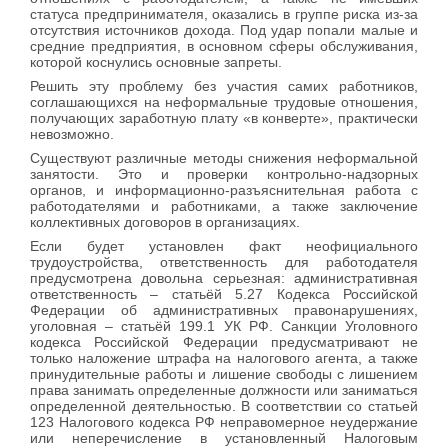
статуса предпринимателя, оказались в группе риска из-за
отсутствия источников дохода. Под удар попали малые и
средние предприятия, в основном сферы обслуживания,
которой коснулись основные запреты.
Решить эту проблему без участия самих работников,
соглашающихся на неформальные трудовые отношения,
получающих заработную плату «в конверте», практически
невозможно.
Существуют различные методы снижения неформальной
занятости. Это и проверки контрольно-надзорных
органов, и информационно-разъяснительная работа с
работодателями и работниками, а также заключение
коллективных договоров в организациях.
Если будет установлен факт неофициального
трудоустройства, ответственность для работодателя
предусмотрена довольна серьезная: административная
ответственность – статьёй 5.27 Кодекса Российской
Федерации об административных правонарушениях,
уголовная – статьёй 199.1 УК РФ. Санкции Уголовного
кодекса Российской Федерации предусматривают не
только наложение штрафа на налогового агента, а также
принудительные работы и лишение свободы с лишением
права занимать определенные должности или заниматься
определенной деятельностью. В соответствии со статьей
123 Налогового кодекса РФ неправомерное неудержание
или неперечисление в установленный Налоговым