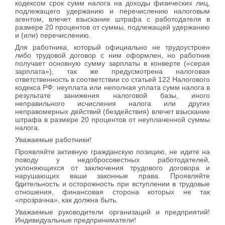
кодексом срок сумм налога на доходы физических лиц,
подлежащего удержанию и перечислению налоговым
агентом, влечет взыскание штрафа с работодателя в
размере 20 процентов от суммы, подлежащей удержанию
и (или) перечислению.
Для работника, который официально не трудоустроен
либо трудовой договор с ним оформлен, но работник
получает основную сумму зарплаты в конверте («серая
зарплата»), так же предусмотрена налоговая
ответственность в соответствии со статьей 122 Налогового
кодекса РФ: неуплата или неполная уплата сумм налога в
результате занижения налоговой базы, иного
неправильного исчисления налога или других
неправомерных действий (бездействия) влечет взыскание
штрафа в размере 20 процентов от неуплаченной суммы
налога.
Уважаемые работники!
Проявляйте активную гражданскую позицию, не идите на
поводу у недобросовестных работодателей,
уклоняющихся от заключения трудового договора и
нарушающих ваши законные права. Проявляйте
бдительность и осторожность при вступлении в трудовые
отношения, финансовая сторона которых не так
«прозрачна», как должна быть.
Уважаемые руководители организаций и предприятий!
Индивидуальные предприниматели!