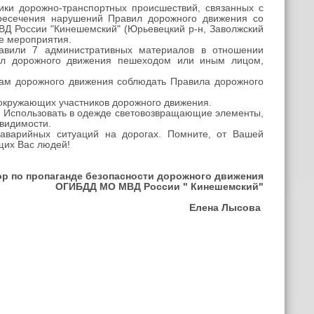
ки дорожно-транспортных происшествий, связанных с
пресечения нарушений Правил дорожного движения со
Д России "Кинешемский" (Юрьевецкий р-н, Заволжский
е мероприятия.
вили 7 административных материалов в отношении
ил дорожного движения пешеходом или иным лицом,
ам дорожного движения соблюдать Правила дорожного
е окружающих участников дорожного движения.
. Использовать в одежде световозвращающие элементы,
 видимости.
варийных ситуаций на дорогах. Помните, от Вашей
щих Вас людей!
ор по пропаганде безопасности дорожного движения
ОГИБДД МО МВД России " Кинешемский"
Елена Лысова