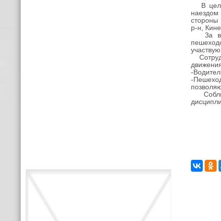
В целях
наездом
стороны
р-н, Кин
За врем
пешеход
участвую
Сотрудн
движения
-Водител
-Пешеход
позволяю
Соблюде
дисципли