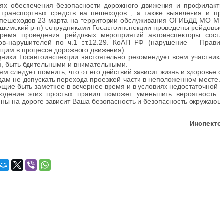
 обеспечения безопасности дорожного движения и профилакти
 транспортных средств на пешеходов , а также выявления и 
 пешеходов 23 марта на территории обслуживания ОГИБДД МО МВ
ешемский р-н) сотрудниками Госавтоинспекции проведены рейдовы
я проведения рейдовых мероприятий автоинспекторы соста
ов-нарушителей по ч.1 ст.12.29. КоАП РФ (нарушение Прав
щим в процессе дорожного движения).
ики Госавтоинспекции настоятельно рекомендует всем участник
, быть бдительными и внимательными.
ям следует помнить, что от его действий зависит жизнь и здоровь
ам не допускать перехода проезжей части в неположенном месте
щие быть заметнее в вечернее время и в условиях недостаточной
ние этих простых правил поможет уменьшить вероятность а
ны на дороге зависит Ваша безопасность и безопасность окружаю
Инспект