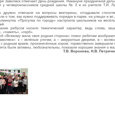
я Заволжск отмечает День рождения. Накануне праздничной даты с
и у четвероклассников средней школы № 3 и их учителя Т.И. Л
дружно отвечали на вопросы викторины, отгадывали стихотв
ли о том, как нужно поддерживать порядок в парке, на улицах и во 
минутка «Прогулка по городу» настроила школьников на весёлы
ий.
вание ребусов носило тематический характер, ведь слова, за
, «память», «герб».
«Всякому мила своя родная сторона» помог ребятам вообразить, 
аволжск»: з – зелёные улочки, а – аккуратные дворики, в – волжс
 с родным краем, произнесённые хором, торжественно завершили в
та были активны, любознательны, показали хорошие знания о ма
Т.В. Воронова, Н.В. Петри