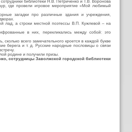
отрудники библиотеки Н.В. Петриченко и Т.В. Воронова
аур, где провели игровое мероприятие «Мой любимый
орные загадки про различные здания и учреждения,
дворах.
й лад, а строки местной поэтессы В.П. Кужлевой – на
шифрованные в них, перекликались между собой: это
сколько всего замечательного кроется в каждой букве
кие берега и т. д. Русские народные пословицы о связи
стречу.
лой родине и получили призы.
ченко, сотрудницы Заволжской городской библиотеки