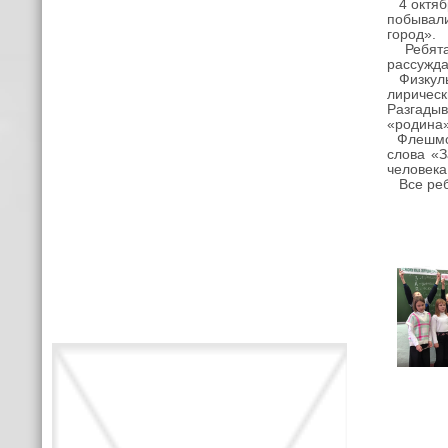
4 октябр
побывал
город».
Ребята 
рассужда
Физкульт
лирическ
Разгады
«родина»
Флешмоб 
слова «З
человека
Все ребя