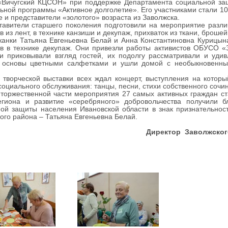
Вичугский КЦСОН» при поддержке Департамента социальной за
ьной программы «Активное долголетие»
. Его участниками стали 1
е и представители «золотого» возраста из Заволжска.
вители старшего поколения подготовили на мероприятие различ
в из лент, в технике канзиши и декупаж, прихваток из ткани, брошей
ки Татьяна Евгеньевна Белай и Анна Константиновна Курицына 
в в технике декупаж. Они привезли работы активистов ОБУСО «
и приковывали взгляд гостей, их подолгу рассматривали и уди
ь основы цветными салфетками и ушли домой с необыкновенны
орческой выставки всех ждал концерт, выступления на который
социального обслуживания: танцы, песни, стихи собственного сочи
оржественной части мероприятия 27 самых активных граждан ст
егиона и развитие «серебряного» добровольчества получили 
ой защиты населения Ивановской области в знак признательнос
ого района – Татьяна Евгеньевна Белай.
Директор Заволжског