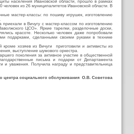
щиты населения Ивановской области, прошло
в рамках
00 человек из 26 муниципалитетов Ивановской области. В
ные мастер-классы: по пошиву игрушек, изготовлению
.
приехали в Вичугу с мастер-классом по изготовлению
Заволжского ЦСО». Яркие тарелки, разделочные доски,
влялись красоте. Несколько человек даже попробовали
ми подарками, сделанными своими руками в технике
 кроме хозяев из Вичуги приготовили и активисты из
нения, выступление шумового оркестра.
аршего поколения за активное участие в общественной
благодарственные письма и подарки от Департамента
ти и уважения. Получила награду и представительница
о центра социального обслуживания О.В. Советова