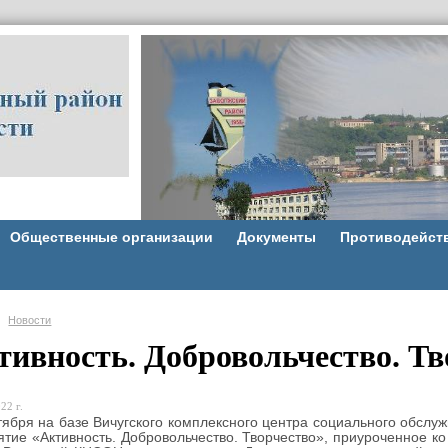
Общественные организации
Документы
Противодейст
Новости
тивность. Добровольчество. Тв
22 г.
тября на базе Вичугского комплексного центра социального обслу
ятие
«Активность. Добровольчество. Творчество», приуроченное к