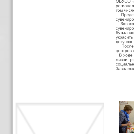
ОБУСО «
регионал
том числ
Предста
сувениро
Заволжан
сувениро
бутылочк
украсит
декупаж.
После тв
центров 
В ходе т
жизни р
социальн
Заволжск