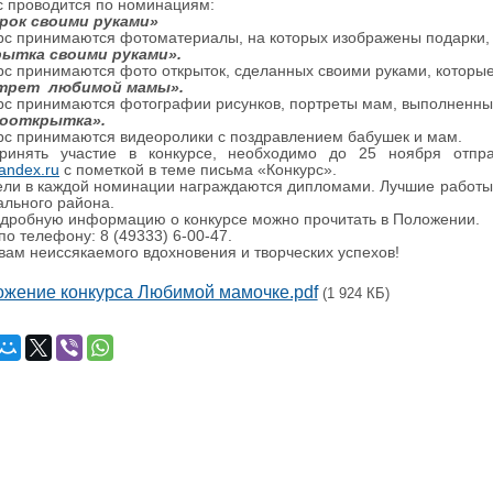
 проводится по номинациям:
арок своими руками»
рс принимаются фотоматериалы, на которых изображены подарки,
рытка своими руками».
рс принимаются фото открыток, сделанных своими руками, которы
ртрет любимой мамы».
рс принимаются фотографии рисунков, портреты мам, выполненные
еооткрытка».
рс принимаются видеоролики с поздравлением бабушек и мам.
ринять участие в конкурсе, необходимо до 25 ноября отпр
andex.ru
с пометкой в теме письма «Конкурс».
ли в каждой номинации награждаются дипломами. Лучшие работы
льного района.
дробную информацию о конкурсе можно прочитать в Положении.
по телефону: 8 (49333) 6-00-47.
ам неиссякаемого вдохновения и творческих успехов!
жение конкурса Любимой мамочке.pdf
(1 924 КБ)