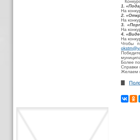
Конкурс
1. «Под
На конку
2. «Отк
На конку
3. «По
На конку
4. «Вид
На конку
Чтобы п
okstm@y
Победите
муниципа
Более по
Справки 
Желаем в
Поло