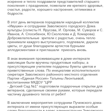
искренне и тепло поздравили представителей старшего
поколения с праздником, пожелали им крепкого здоровья,
счастья, радости, хорошего настроения, оптимизма и
бодрости.
В этот день ветеранов порадовали народный коллектив
«Ивушки» и сотрудники Заволжского городского Дома
культуры (солисты Н. Ярусова, И. Орлова, М. Суворов и С.
Иванов, А. Спосибенок, Ю.Скололова и Д. Комарова).
Доброжелательные зрители с радостью, очень тепло
принимали каждого выступающего, подпевали, дарили
цветы, от души благодарили артистов бурными
аплодисментами и приглашали приехать вновь.
В знак внимания проживающим в доме-интернате
заволжцам были вручены продуктовые наборы, а
присутствующим учителям подарены букеты цветов и
приветственные слова. По инициативе исполнительного
секретаря Заволжского районного местного отделения
Партии «Единая Россия» Татьяны Леонтьевой,
воспитанники МКДОУ "ЦРР
- Детский Сад №1" подготовили подарочные открытки для
ветеранов, сделанные своими руками, которые передали
частичку душевного тепла от ребят!
В заключение мероприятия сотрудники Пучежского дома-
интерната от имени присутствующих выразили особые
слова благодарности в адрес администрации Заволжского