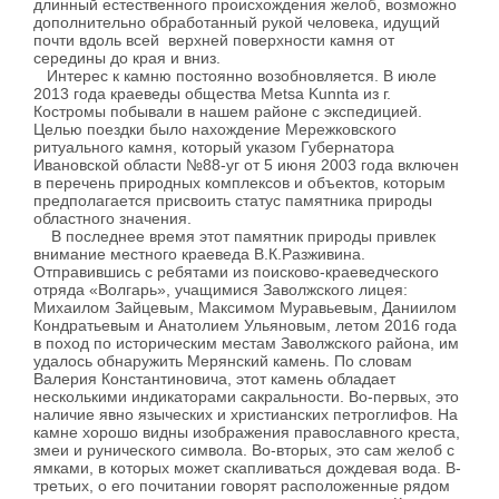
длинный естественного происхождения желоб, возможно
дополнительно обработанный рукой человека, идущий
почти вдоль всей верхней поверхности камня от
середины до края и вниз.
Интерес к камню постоянно возобновляется. В июле
2013 года краеведы общества Metsa Kunnta из г.
Костромы побывали в нашем районе с экспедицией.
Целью поездки было нахождение Мережковского
ритуального камня, который указом Губернатора
Ивановской области №88-уг от 5 июня 2003 года включен
в перечень природных комплексов и объектов, которым
предполагается присвоить статус памятника природы
областного значения.
В последнее время этот памятник природы привлек
внимание местного краеведа В.К.Разживина.
Отправившись с ребятами из поисково-краеведческого
отряда «Волгарь», учащимися Заволжского лицея:
Михаилом Зайцевым, Максимом Муравьевым, Даниилом
Кондратьевым и Анатолием Ульяновым, летом 2016 года
в поход по историческим местам Заволжского района, им
удалось обнаружить Мерянский камень. По словам
Валерия Константиновича, этот камень обладает
несколькими индикаторами сакральности. Во-первых, это
наличие явно языческих и христианских петроглифов. На
камне хорошо видны изображения православного креста,
змеи и рунического символа. Во-вторых, это сам желоб с
ямками, в которых может скапливаться дождевая вода. В-
третьих, о его почитании говорят расположенные рядом