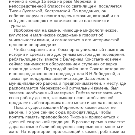
именно в конце 15 века на реке Мережка, в
непосредственной близости со святилищем, поселяется
Тихон Луховской, Костромской. По преданию, он
собственноручно освятил здесь источник, который и по
сей день посещают многочисленные паломники и
туристы.
Изображения на камне, имеющие мифологическое,
культовое и магическое содержание говорят об
уникальности камня, и сомневаться в его исторической
ценности не приходится.
Чтобы сохранить этот бесспорно уникальный памятник
истории и сделать его доступным местом для посещения,
ребята-лицеисты вместе с Валерием Константиновичем
сейчас занимаются оборудованием ступенек от верха
оврага до камня. Под эгидой районного Совета ветеранов
и непосредственно его председателя В.Н.Лебедевой, а
также при поддержке администрации Заволжского
муниципального района и предпринимателей, к месту, где
располагается Мережковский ритуальный камень, был
завезен необходимый материал. Ребята хотят закончить
свою работу до того, как выпадет снег, чтобы весной
продолжить облагораживать это место и сделать перила.
Пока о существовании Мерянского камня знают не
многие. Но уже сейчас сюда приходят люди, чтобы
почтить память преподобного Тихона и прикоснуться к
древней сакральной традиции. В разное время в качестве
дара на камне были обнаружены современные монеты и
жито. На территории, прилегающей к камню, ребятами из