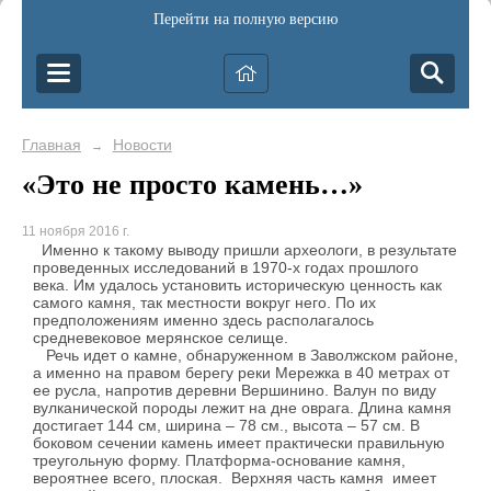
Перейти на полную версию
Главная
Новости
→
«Это не просто камень…»
11 ноября 2016 г.
Именно к такому выводу пришли археологи, в результате
проведенных исследований в 1970-х годах прошлого
века. Им удалось установить историческую ценность как
самого камня, так местности вокруг него. По их
предположениям именно здесь располагалось
средневековое мерянское селище.
Речь идет о камне, обнаруженном в Заволжском районе,
а именно на правом берегу реки Мережка в 40 метрах от
ее русла, напротив деревни Вершинино. Валун по виду
вулканической породы лежит на дне оврага. Длина камня
достигает 144 см, ширина – 78 см., высота – 57 см. В
боковом сечении камень имеет практически правильную
треугольную форму. Платформа-основание камня,
вероятнее всего, плоская. Верхняя часть камня имеет