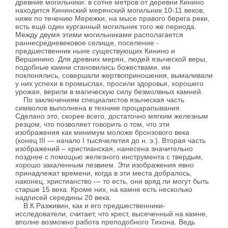
древние могильники: в сотне метров от деревни Кинино
находится Кининский мерянский могильник 10-11 веков,
ниже по течению Мережки, на мысе правого берега реки,
есть ещё один курганный могильник того же периода.
Между двумя этими могильниками располагается
раннесредневековое селище, поселение -
предшественник ныне существующих Кинино и
Вершинино. Для древних мерян, людей языческой веры,
подобные камни становились божествами, им
поклонялись, совершали жертвоприношения, вымаливали
у них успехи в промыслах, просили здоровья, хорошего
урожая, верили в магическую силу безмолвных камней.
По заключениям специалистов языческая часть
символов выполнена в технике процарапывания.
Сделано это, скорее всего, достаточно мягким железным
резцом, что позволяет говорить о том, что эти
изображения как минимум моложе бронзового века
(конец III — начало I тысячелетия до н. э.). Вторая часть
изображений – христианская, нанесена значительно
позднее с помощью железного инструмента с твердым,
хорошо закаленным лезвием. Эти изображения явно
принадлежат времени, когда в эти места добралось,
наконец, христианство — то есть, они вряд ли могут быть
старше 15 века. Кроме них, на камне есть несколько
надписей середины 20 века.
В.К.Разживин, как и его предшественники-
исследователи, считает, что крест, высеченный на камне,
вполне возможно работа преподобного Тихона. Ведь