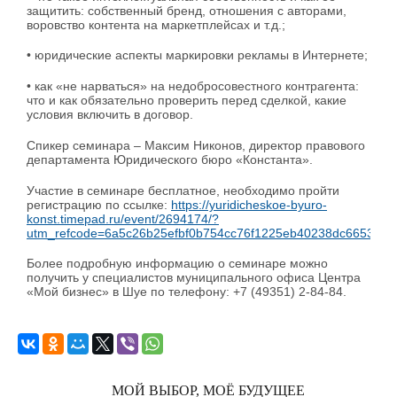
защитить: собственный бренд, отношения с авторами,
воровство контента на маркетплейсах и т.д.;
• юридические аспекты маркировки рекламы в Интернете;
• как «не нарваться» на недобросовестного контрагента:
что и как обязательно проверить перед сделкой, какие
условия включить в договор.
Спикер семинара – Максим Никонов, директор правового
департамента Юридического бюро «Константа».
Участие в семинаре бесплатное, необходимо пройти
регистрацию по ссылке:
https://yuridicheskoe-byuro-
konst.timepad.ru/event/2694174/?
utm_refcode=6a5c26b25efbf0b754cc76f1225eb40238dc6653
.
Более подробную информацию о семинаре можно
получить у специалистов муниципального офиса Центра
«Мой бизнес» в Шуе по телефону: +7 (49351) 2-84-84.
МОЙ ВЫБОР, МОЁ БУДУЩЕЕ