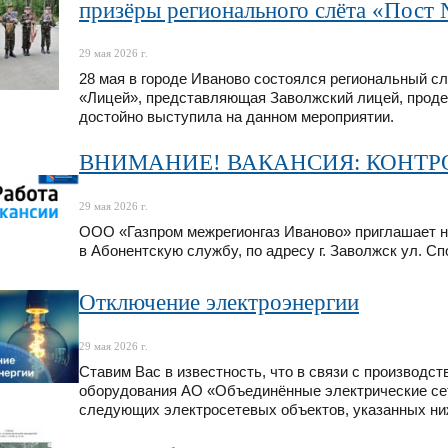
призёры регионального слёта «Пост 
29 мая 2026 г.
28 мая в городе Иваново состоялся региональный с
«Лицей», представляющая Заволжский лицей, проде
достойно выступила на данном мероприятии.
ВНИМАНИЕ! ВАКАНСИЯ: КОНТР
29 мая 2026 г.
ООО «Газпром межрегионгаз Иваново» приглашает на 
в Абонентскую службу, по адресу г. Заволжск ул. Спор
Отключение электроэнергии
29 мая 2026 г.
Ставим Вас в известность, что в связи с производс
оборудования АО «Объединённые электрические сет
следующих электросетевых объектов, указанных ни