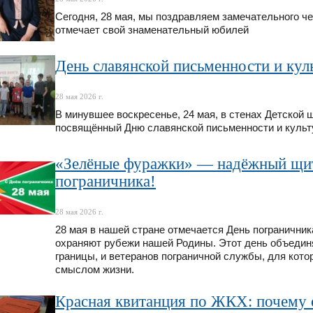
Сегодня, 28 мая, мы поздравляем замечательного че
отмечает свой знаменательный юбилей
День славянской письменности и кул
28 мая 2026 г.
В минувшее воскресенье, 24 мая, в стенах Детской 
посвящённый Дню славянской письменности и культ
«Зелёные фуражки» — надёжный щит
пограничника!
28 мая 2026 г.
28 мая в нашей стране отмечается День погранични
охраняют рубежи нашей Родины. Этот день объединяе
границы, и ветеранов пограничной службы, для кото
смыслом жизни.
Красная квитанция по ЖКХ: почему е