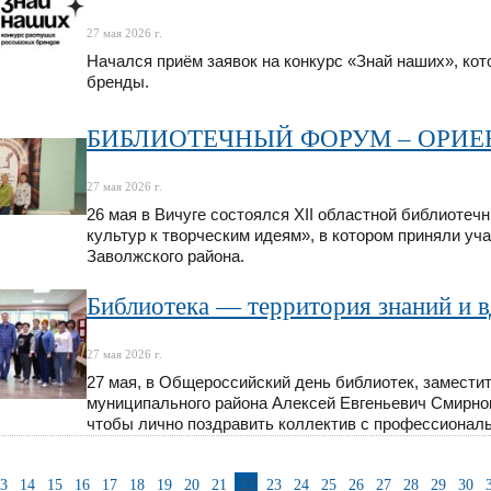
27 мая 2026 г.
Начался приём заявок на конкурс «Знай наших», ко
бренды.
БИБЛИОТЕЧНЫЙ ФОРУМ – ОРИЕ
27 мая 2026 г.
26 мая в Вичуге состоялся XII областной библиоте
культур к творческим идеям», в котором приняли у
Заволжского района.
Библиотека — территория знаний и 
27 мая 2026 г.
27 мая, в Общероссийский день библиотек, замести
муниципального района Алексей Евгеньевич Смирно
чтобы лично поздравить коллектив с профессионал
3
14
15
16
17
18
19
20
21
22
23
24
25
26
27
28
29
30