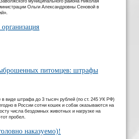
 Заволжского муниципального района Николая
министрации Ольги Александровны Сеновой в
й».
я организация
 выброшенных питомцев: штрафы
 виде штрафа до 3 тысяч рублей (по ст. 245 УК РФ)
одно в России сотни кошек и собак оказываются на
росту числа бездомных животных и нагрузке на
тот пробел.
головно наказуемо)!