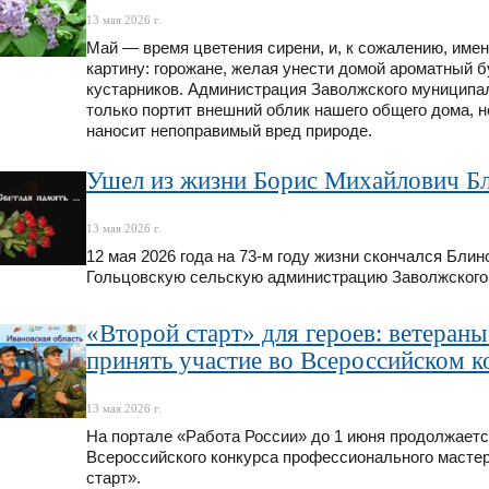
13 мая 2026 г.
Май — время цветения сирени, и, к сожалению, им
картину: горожане, желая унести домой ароматный б
кустарников. Администрация Заволжского муниципал
только портит внешний облик нашего общего дома, н
наносит непоправимый вред природе.
Ушел из жизни Борис Михайлович Б
13 мая 2026 г.
12 мая 2026 года на 73-м году жизни скончался Бли
Гольцовскую сельскую администрацию Заволжского 
«Второй старт» для героев: ветеран
принять участие во Всероссийском 
13 мая 2026 г.
На портале «Работа России» до 1 июня продолжается
Всероссийского конкурса профессионального масте
старт».