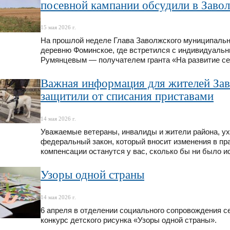
посевной кампании обсудили в Заво
15 мая 2026 г.
На прошлой неделе Глава Заволжского муниципальн
деревню Фоминское, где встретился с индивидуал
Румянцевым — получателем гранта «На развитие се
Важная информация для жителей Зав
защитили от списания приставами
14 мая 2026 г.
Уважаемые ветераны, инвалиды и жители района, у
федеральный закон, который вносит изменения в пр
компенсации останутся у вас, сколько бы ни было 
Узоры одной страны
14 мая 2026 г.
6 апреля в отделении социального сопровождения
конкурс детского рисунка «Узоры одной страны».