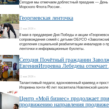
Сегодня мы отмечаем доблестный праздник — День 
Морского Флота России .
Георгиевская ленточка
12 мая 2026 г.
8 мая в преддверие Дня Победы и акции «Георгиевс
сопровождения семей с детьми ОБУСО «Заволжский
отделения социальной реабилитации инвалидов о пр
ленточки и информационные буклеты.
Сегодня Почётный гражданин Заволж
ЕвгенияИгоревна Лебедева отмечает
12 мая 2026 г.
Талантливый педагог, вдохновенный краевед и прост
Игоревна почти 40 лет посвятила Новлянской школе 
Центр «Мой бизнес» продолжает прин
продвижению направления продвиже