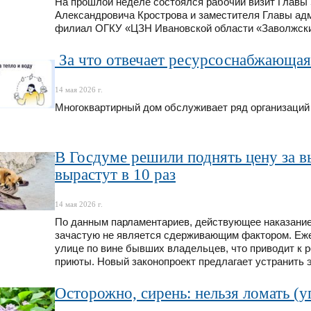
На прошлой неделе состоялся рабочий визит Главы
Александровича Крострова и заместителя Главы ад
филиал ОГКУ «ЦЗН Ивановской области «Заволжски
️ За что отвечает ресурсоснабжающа
14 мая 2026 г.
Многоквартирный дом обслуживает ряд организаций
В Госдуме решили поднять цену за
вырастут в 10 раз
14 мая 2026 г.
По данным парламентариев, действующее наказание в
зачастую не является сдерживающим фактором. Ежег
улице по вине бывших владельцев, что приводит к 
приюты. Новый законопроект предлагает устранить э
Осторожно, сирень: нельзя ломать (у