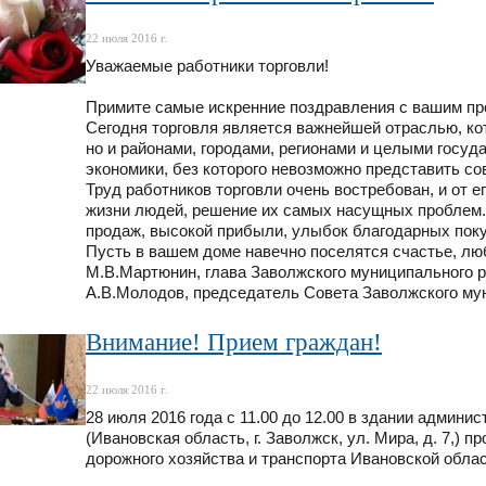
22 июля 2016 г.
Уважаемые работники торговли!
Примите самые искренние поздравления с вашим п
Сегодня торговля является важнейшей отраслью, ко
но и районами, городами, регионами и целыми госуд
экономики, без которого невозможно представить с
Труд работников торговли очень востребован, и от 
жизни людей, решение их самых насущных проблем. 
продаж, высокой прибыли, улыбок благодарных поку
Пусть в вашем доме навечно поселятся счастье, лю
М.В.Мартюнин, глава Заволжского муниципального 
А.В.Молодов, председатель Совета Заволжского му
Внимание! Прием граждан!
22 июля 2016 г.
28 июля 2016 года с 11.00 до 12.00 в здании админ
(Ивановская область, г. Заволжск, ул. Мира, д. 7,) 
дорожного хозяйства и транспорта Ивановской обл