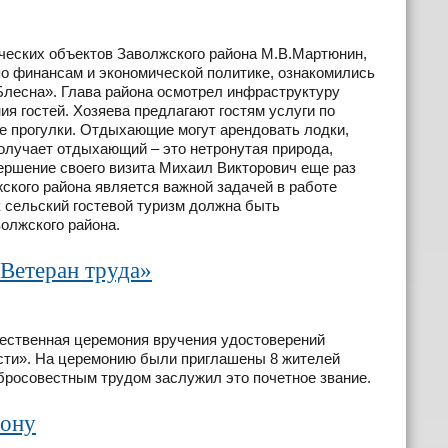
ческих объектов Заволжского района М.В.Мартюнин,
по финансам и экономической политике, ознакомились
Блесна». Глава района осмотрел инфраструктуру
ия гостей. Хозяева предлагают гостям услуги по
е прогулки. Отдыхающие могут арендовать лодки,
 получает отдыхающий – это нетронутая природа,
вершение своего визита Михаил Викторович еще раз
жского района является важной задачей в работе
к сельский гостевой туризм должна быть
олжского района.
Ветеран труда»
жественная церемония вручения удостоверений
асти». На церемонию были приглашены 8 жителей
обросовестным трудом заслужил это почетное звание.
зону