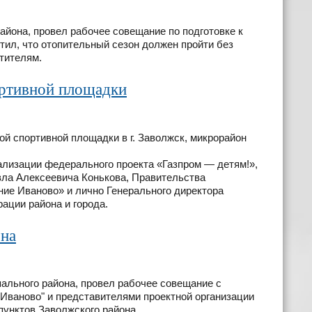
айона, провел рабочее совещание по подготовке к
етил, что отопительный сезон должен пройти без
тителям.
ртивной площадки
ой спортивной площадки в г. Заволжск, микрорайон
ализации федерального проекта «Газпром — детям!»,
вла Алексеевича Конькова, Правительства
ие Иваново» и лично Генерального директора
ации района и города.
она
пального района, провел рабочее совещание с
Иваново" и представителями проектной организации
унктов Заволжского района.