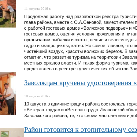
11 августа 2016 г.
Продолжая работу над разработкой реестра туристи
глава района, вместе с О.А.Сеновой, заместителем 
с работой гостевых домов «Волжское подворье» и «
гостевых домов, оценил условия проживания и питан
организации рыбалки и охоты, пешие и велосипедны
гидро и квадроциклы, катер. Но самое главное, что
чистейший воздух, красоты волжских берегов. В за
отметил, что развитие туризма на территории Завол
местных органов власти. И такая форма туризма, ка
представлена в реестре туристических объектов Зав
Заволжцам вручены удостоверения «
10 августа 2016 г.
10 августа в администрации района состоялась тор
«Ветеран труда» и «Ветеран труда Ивановской обл
Заволжского района, те, кто своим многолетним и д
Район готовится к отопительному се