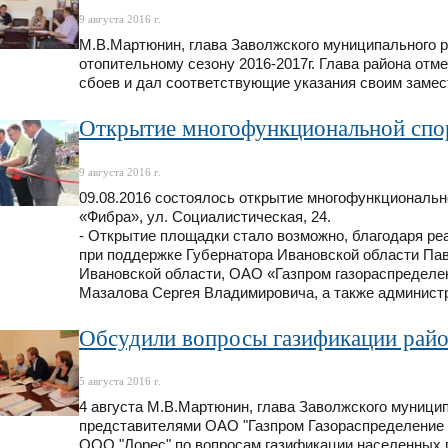
9 августа 2016 г.
М.В.Мартюнин, глава Заволжского муниципального р
отопительному сезону 2016-2017г. Глава района отм
сбоев и дал соответствующие указания своим замес
Открытие многофункциональной спо
9 августа 2016 г.
09.08.2016 состоялось открытие многофункциональн
«Фибра», ул. Социалистическая, 24.
- Открытие площадки стало возможно, благодаря ре
при поддержке Губернатора Ивановской области Па
Ивановской области, ОАО «Газпром газораспределен
Мазалова Сергея Владимировича, а также администр
Обсудили вопросы газификации рай
5 августа 2016 г.
4 августа М.В.Мартюнин, глава Заволжского муници
представителями ОАО "Газпром Газораспределение 
ООО "Лорес" по вопросам газификации населенных п