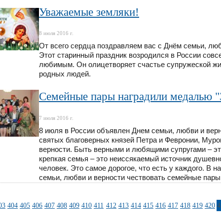
Уважаемые земляки!
8 июля 2016 г.
От всего сердца поздравляем вас с Днём семьи, люб
Этот старинный праздник возродился в России совс
любимым. Он олицетворяет счастье супружеской жиз
родных людей.
Семейные пары наградили медалью "
7 июля 2016 г.
8 июля в России объявлен Днем семьи, любви и вер
святых благоверных князей Петра и Февронии, Муро
верности. Быть верными и любящими супругами – это
крепкая семья – это неиссякаемый источник душевног
человек. Это самое дорогое, что есть у каждого. В
семьи, любви и верности чествовать семейные пары
03
404
405
406
407
408
409
410
411
412
413
414
415
416
417
418
419
420
4