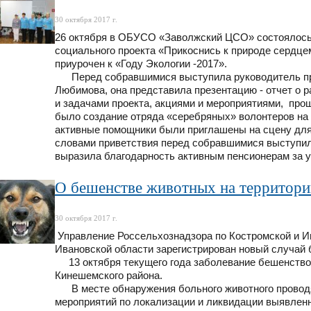
30 октября 2017 г.
26 октября в ОБУСО «Заволжский ЦСО» состоялось
социального проекта «Прикоснись к природе сердце
приурочен к «Году Экологии -2017».
Перед собравшимися выступила руководитель про
Любимова, она представила презентацию - отчет о р
и задачами проекта, акциями и мероприятиями, про
было создание отряда «серебряных» волонтеров на
активные помощники были приглашены на сцену для 
словами приветствия перед собравшимися выступил
выразила благодарность активным пенсионерам за у
О бешенстве животных на территори
30 октября 2017 г.
Управление Россельхознадзора по Костромской и Ив
Ивановской области зарегистрирован новый случай
13 октября текущего года заболевание бешенство 
Кинешемского района.
В месте обнаружения больного животного провод
мероприятий по локализации и ликвидации выявленн