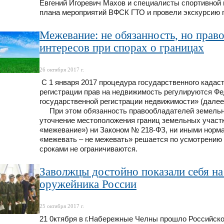
Евгений Игоревич Махов и специалисты спортивной
плана мероприятий ВФСК ГТО и провели экскурсию п
Межевание: не обязанность, но пра
интересов при спорах о границах
26 октября 2017 г.
С 1 января 2017 процедура государственного кадас
регистрации прав на недвижимость регулируются Фе
государственной регистрации недвижимости» (далее
При этом обязанность правообладателей земельны
уточнение местоположения границ земельных участк
«межевание») ни Законом № 218-ФЗ, ни иными норм
«межевать – не межевать» решается по усмотрению
сроками не ограничиваются.
Заволжцы достойно показали себя н
оружейника России
25 октября 2017 г.
21 0ктября в г.Набережные Челны прошло Российско