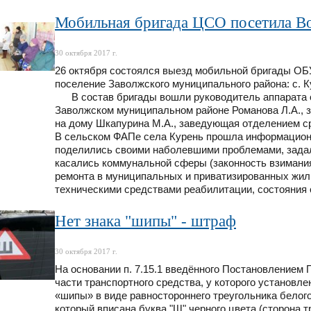
Мобильная бригада ЦСО посетила В
30 октября 2017 г.
26 октября состоялся выезд мобильной бригады О
поселение Заволжского муниципального района: с. Ку
В состав бригады вошли руководитель аппарата о
Заволжском муниципальном районе Романова Л.А.,
на дому Шкапурина М.А., заведующая отделением ср
В сельском ФАПе села Курень прошла информационн
поделились своими наболевшими проблемами, зада
касались коммунальной сферы (законность взимания
ремонта в муниципальных и приватизированных жил
техническими средствами реабилитации, состояния 
Нет знака "шипы" - штраф
30 октября 2017 г.
На основании п. 7.15.1 введённого Постановлением П
части транспортного средства, у которого установ
«шипы» в виде равностороннего треугольника белого
который вписана буква "Ш" черного цвета (сторона т