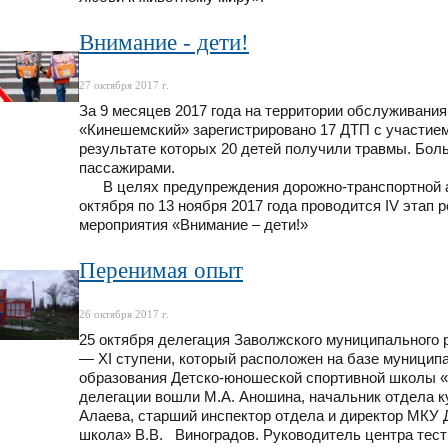
Внимание - дети!
27 октября 2017 г.
За 9 месяцев 2017 года на территории обслужива
«Кинешемский» зарегистрировано 17 ДТП с участием 
результате которых 20 детей получили травмы. Бол
пассажирами.
В целях предупреждения дорожно-транспортной ав
октября по 13 ноября 2017 года проводится IV этап 
мероприятия «Внимание – дети!»
Перенимая опыт
26 октября 2017 г.
25 октября делегация Заволжского муниципального 
— XI ступени, который расположен на базе муницип
образования Детско-юношеской спортивной школы «Н
делегации вошли М.А. Аношина, начальник отдела ку
Алаева, старший инспектор отдела и директор МКУ
школа» В.В. Виноградов. Руководитель центра тест