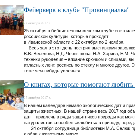
Фейерверк в клубе "Провинциалка"
27 октября 2017 г.
25 октября в библиотечном женском клубе состоялс
российской культуры, которые проходят
в Ивановской области с 22 октября по 2 ноября.
Весь зал в этот день пестрил выставками заволжс
В.В. Веселова, Н.Д. Чернышова, Н.А. Харина, Е.М. 
техники рукоделия – вязание крючком и спицами, вы
атласных лент, роспись по стеклу и многое другое.
тоже чем-нибудь увлечься.
О книгах, которые помогают любить 
27 октября 2017 г.
В нашем календаре немало экологических дат и праз
защиты животных. В нашей стране весь 2017 год об
дат – привлечь в ряды защитников природы как мож
натуралистов способен «влюбить» в природу, переда
24 октября сотрудница библиотеки М.А. Селюк про
любви к животному миру».