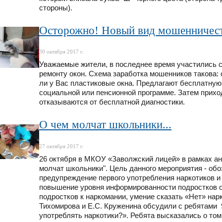
стороны).
Осторожно! Новый вид мошенничест
30 октября 2017 г.
Уважаемые жители, в последнее время участились 
ремонту окон. Схема заработка мошенников такова: 
ли у Вас пластиковые окна. Предлагают бесплатную
социальной или пенсионной программе. Затем прихо
отказываются от бесплатной диагностики.
О чем молчат школьники...
27 октября 2017 г.
26 октября в МКОУ «Заволжский лицей» в рамках ан
молчат школьники". Цель данного мероприятия - об
предупреждение первого употребления наркотиков и
повышение уровня информированности подростков о
подростков к наркомании, умение сказать «Нет» на
Тихомирова и Е.С. Круженина обсудили с ребятами
употреблять наркотики?». Ребята высказались о том