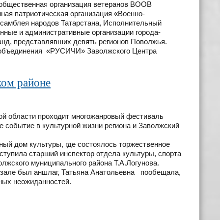
 общественная организация ветеранов ВООВ
я патриотическая организация «Военно-
самблея народов Татарстана, Исполнительный
енные и административные организации города-
манд, представлявших девять регионов Поволжья.
 объединения «РУСИЧИ» Заволжского Центра
ком районе
ской области проходит многожанровый фестиваль
е событие в культурной жизни региона и Заволжский
ый дом культуры, где состоялось торжественное
тупила старший инспектор отдела культуры, спорта
лжского муниципального района Т.А.Логунова.
 зале был аншлаг, Татьяна Анатольевна пообещала,
тных неожиданностей.