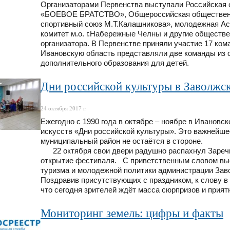
Организаторами Первенства выступали Российская
«БОЕВОЕ БРАТСТВО», Общероссийская общественна
спортивный союз М.Т.Калашникова», молодежная Ас
комитет м.о. г.Набережные Челны и другие обществ
организатора. В Первенстве приняли участие 17 ко
Ивановскую область представляли две команды из
дополнительного образования для детей.
Дни российской культуры в Заволжс
24 октября 2017 г.
Ежегодно с 1990 года в октябре – ноябре в Иванов
искусств «Дни российской культуры». Это важнейше
муниципальный район не остаётся в стороне.
22 октября свои двери радушно распахнул Заречн
открытие фестиваля. С приветственным словом выс
туризма и молодежной политики администрации Заво
Поздравив присутствующих с праздником, к слову в
что сегодня зрителей ждёт масса сюрпризов и прия
Мониторинг земель: цифры и факты