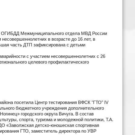
ния ОГИБДД Межмуниципального отдела МВД России
несовершеннолетних в возрасте до 16 лет, в
ьшая часть ДТП зафиксирована с детьми
арийности с участием несовершеннолетних с 26
регионального целевого профилактического
района посетила Центр тестирования ВФСК "ГТО" IV
ального бюджетного учреждения дополнительного
огинец» городского округа Вичуга. В состав
льтуры, спорта, туризма и молодежной политики, Т.А.
 ДО «Заволжская детско-юношеская спортивная
ирования ГТО, заместитель директора по УВР