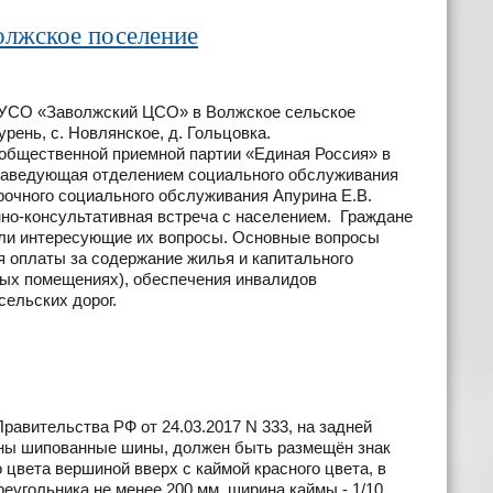
олжское поселение
БУСО «Заволжский ЦСО» в Волжское сельское
рень, с. Новлянское, д. Гольцовка.
бщественной приемной партии «Единая Россия» в
 заведующая отделением социального обслуживания
очного социального обслуживания Апурина Е.В.
о-консультативная встреча с населением. Граждане
ли интересующие их вопросы. Основные вопросы
 оплаты за содержание жилья и капитального
ых помещениях), обеспечения инвалидов
сельских дорог.
равительства РФ от 24.03.2017 N 333, на задней
лены шипованные шины, должен быть размещён знак
 цвета вершиной вверх с каймой красного цвета, в
реугольника не менее 200 мм, ширина каймы - 1/10