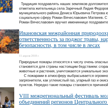
Традиция поздравлять наших земляков-долгожителе
отметила жительница села Заречный Лидия Федоров
муниципального района Дениса Юрьевича Петрова 
социальную сферу Роман Вячеславович Матвеев. С п
Роман Вячеславович вручил имениннице поздравите
Ивановская межрайонная природоохр
ответственность за поджог травы, н
безопасности, в том числе в лесах
11 апреля 2018 г.
Природные пожары относятся к числу очень опасны
становятся для страны настоящим бедствием: сгора
животные и растения, уничтожаются уникальные эк
С пожарами в атмосферу выбрасывается огромное
загрязнители, как углекислый газ, угарный газ и ок
пунктов. Нередко такие пожары становятся причиной
VIII межрегиональный фестиваль м
объединений регионов Центральног