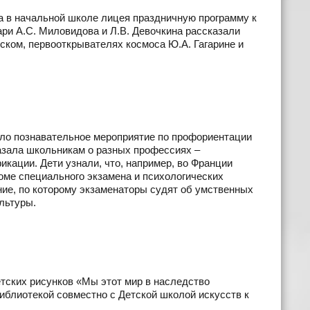
а в начальной школе лицея праздничную программу к
ри А.С. Миловидова и Л.В. Девочкина рассказали
вском, первооткрывателях космоса Ю.А. Гагарине и
шло познавательное мероприятие по профориентации
азала школьникам о разных профессиях –
икации. Дети узнали, что, например, во Франции
оме специального экзамена и психологических
ие, по которому экзаменаторы судят об умственных
льтуры.
етских рисунков «Мы этот мир в наследство
иблиотекой совместно с Детской школой искусств к