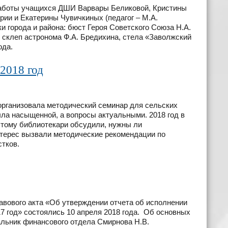
аботы учащихся ДШИ Варвары Беликовой, Кристины
рии и Екатерины Чувичкиных (педагог – М.А.
и города и района: бюст Героя Советского Союза Н.А.
 склеп астронома Ф.А. Бредихина, стела «Заволжский
ода.
2018 год
организовала методический семинар для сельских
была насыщенной, а вопросы актуальными. 2018 год в
этому библиотекари обсудили, нужны ли
терес вызвали методические рекомендации по
тков.
вового акта «Об утверждении отчета об исполнении
7 год» состоялись 10 апреля 2018 года. Об основных
альник финансового отдела Смирнова Н.В.