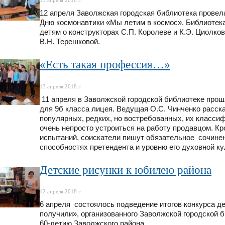
12 апреля Заволжская городская библиотека провел
Дню космонавтики «Мы летим в космос». Библиотека
детям о конструкторах С.П. Королеве и К.Э. Циолко
В.Н. Терешковой.
«Есть такая профессия…»
13 апреля 2018 г.
11 апреля в Заволжской городской библиотеке про
для 9б класса лицея. Ведущая О.С. Чинченко расск
популярных, редких, но востребованных, их классиф
очень непросто устроиться на работу продавцом. Кр
испытаний, соискатели пишут обязательное сочинен
способностях претендента и уровню его духовной ку
Детские рисунки к юбилею района
12 апреля 2018 г.
6 апреля состоялось подведение итогов конкурса д
получили», организованного Заволжской городской б
60-летию Заволжского района.