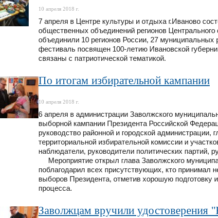
10 апреля 2018 г.
7 апреля в Центре культуры и отдыха г.Иваново со
общественных объединений регионов Центрального 
объединили 10 регионов России, 27 муниципальных р
фестиваль посвящен 100-летию Ивановской губерни
связаны с патриотической тематикой.
По итогам избирательной кампании
10 апреля 2018 г.
6 апреля в администрации Заволжского муниципальн
выборной кампании Президента Российской Федерац
руководство районной и городской администрации, 
территориальной избирательной комиссии и участк
наблюдатели, руководители политических партий, р
Мероприятие открыл глава Заволжского муниципал
поблагодарил всех присутствующих, кто принимал н
выборов Президента, отметив хорошую подготовку и
процесса.
Заволжцам вручили удостоверения "