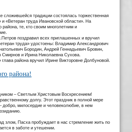
же сложившейся традиции состоялась торжественная
 и «Ветеран труда Ивановской области». На
района, те, кто своим многолетним и
ие.
етров поздравил всех приглашенных и вручил
Ветеран труда» удостоены: Владимир Александрович
натольевич Бородин, Андрей Геннадьевич Бровин,
ч Смирнов и Ирина Николаевна Сухова.
 глава района вручил Ирине Викторовне Долбуновой.
го района!
дником – Светлым Христовым Воскресением!
равственному долгу. Этот праздник в полной мере
 добро, милосердие и человеколюбие, в нем
созиданию.
 злом, Пасха пробуждает в нас стремление жить по
ается в заботе и утешении.