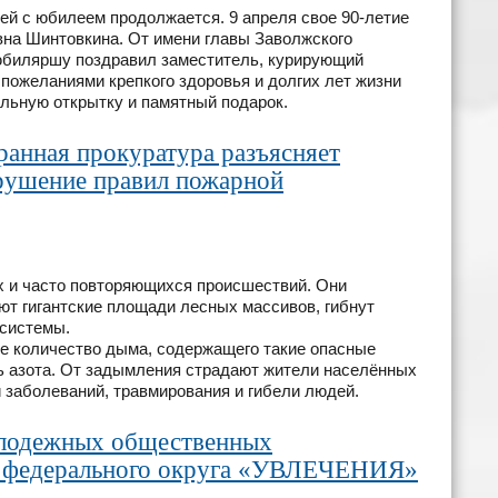
й с юбилеем продолжается. 9 апреля свое 90-летие
на Шинтовкина. От имени главы Заволжского
юбиляршу поздравил заместитель, курирующий
ожеланиями крепкого здоровья и долгих лет жизни
льную открытку и памятный подарок.
анная прокуратура разъясняет
арушение правил пожарной
х и часто повторяющихся происшествий. Они
ют гигантские площади лесных массивов, гибнут
осистемы.
 количество дыма, содержащего такие опасные
ись азота. От задымления страдают жители населённых
 заболеваний, травмирования и гибели людей.
олодежных общественных
о федерального округа «УВЛЕЧЕНИЯ»