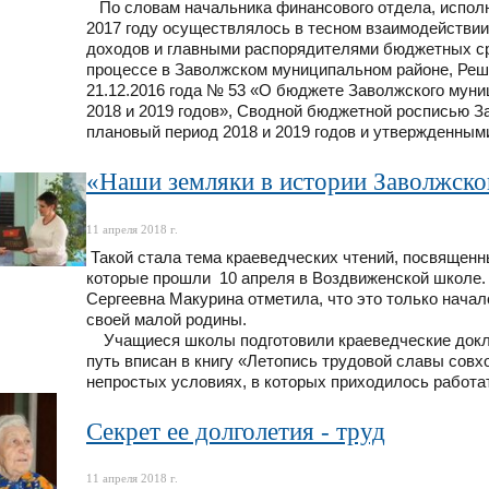
По словам начальника финансового отдела, исполн
2017 году осуществлялось в тесном взаимодействи
доходов и главными распорядителями бюджетных ср
процессе в Заволжском муниципальном районе, Реш
21.12.2016 года № 53 «О бюджете Заволжского муниц
2018 и 2019 годов», Сводной бюджетной росписью За
плановый период 2018 и 2019 годов и утвержденны
«Наши земляки в истории Заволжско
11 апреля 2018 г.
Такой стала тема краеведческих чтений, посвященн
которые прошли 10 апреля в Воздвиженской школе.
Сергеевна Макурина отметила, что это только нача
своей малой родины.
Учащиеся школы подготовили краеведческие докла
путь вписан в книгу «Летопись трудовой славы совх
непростых условиях, в которых приходилось работат
Секрет ее долголетия - труд
11 апреля 2018 г.