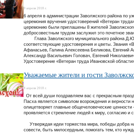
9 апреля 2018 г.
6 апреля в администрации Заволжского района по у
церемония вручения удостоверений «Ветеран труда»
церемонию были приглашены 8 жителей Заволжского 
добросовестным трудом заслужил это почетное зван
Глава Заволжского муниципального района Д.Ю.П
соответствующие удостоверения и цветы. Звания «
Афанасьев, Галина Алексеевна Беликова, Евгений А
Александр Васильевич Головач, Евгений Николаеви
Удостоверение «Ветеран труда Ивановской области»
Уважаемые жители и гости Заволжско
8 апреля 2018 г.
От всей души поздравляем вас с прекрасным праз
Пасха является символом возрождения и верности н
олицетворяет главные общечеловеческие ценности –
проявляется стремление людей к миру, согласию и 
Утверждая идеи торжества мира, победы добра над
совести, быть милосердным, помогать тем, кто нужд