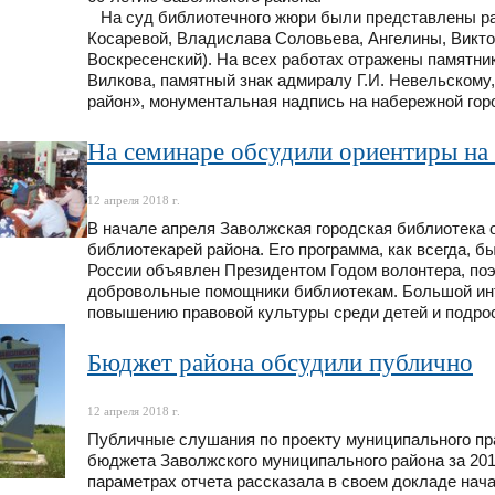
На суд библиотечного жюри были представлены р
Косаревой, Владислава Соловьева, Ангелины, Викто
Воскресенский). На всех работах отражены памятник
Вилкова, памятный знак адмиралу Г.И. Невельскому,
район», монументальная надпись на набережной гор
На семинаре обсудили ориентиры на 
12 апреля 2018 г.
В начале апреля Заволжская городская библиотека 
библиотекарей района. Его программа, как всегда, 
России объявлен Президентом Годом волонтера, по
добровольные помощники библиотекам. Большой ин
повышению правовой культуры среди детей и подрос
Бюджет района обсудили публично
12 апреля 2018 г.
Публичные слушания по проекту муниципального пра
бюджета Заволжского муниципального района за 201
параметрах отчета рассказала в своем докладе нач