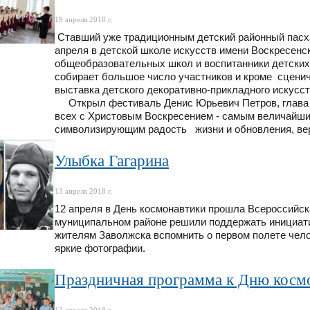
19 апреля 2018 г.
Ставший уже традиционным детский районный пасх
апреля в детской школе искусств имени Воскресенск
общеобразовательных школ и воспитанники детских
собирает большое число участников и кроме сцени
выставка детского декоративно-прикладного искусст
Открыл фестиваль Денис Юрьевич Петров, глава З
всех с Христовым Воскресением - самым величайши
символизирующим радость жизни и обновления, вер
Улыбка Гагарина
13 апреля 2018 г.
12 апреля в День космонавтики прошла Всероссийск
муниципальном районе решили поддержать инициат
жителям Заволжска вспомнить о первом полете челов
яркие фотографии.
Праздничная программа к Дню косм
13 апреля 2018 г.