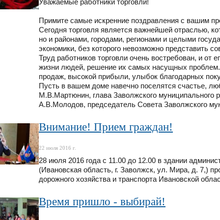
Уважаемые работники торговли!
Примите самые искренние поздравления с вашим п
Сегодня торговля является важнейшей отраслью, ко
но и районами, городами, регионами и целыми госуд
экономики, без которого невозможно представить с
Труд работников торговли очень востребован, и от 
жизни людей, решение их самых насущных проблем. 
продаж, высокой прибыли, улыбок благодарных поку
Пусть в вашем доме навечно поселятся счастье, лю
М.В.Мартюнин, глава Заволжского муниципального 
А.В.Молодов, председатель Совета Заволжского му
Внимание! Прием граждан!
22 июля 2016 г.
28 июля 2016 года с 11.00 до 12.00 в здании админ
(Ивановская область, г. Заволжск, ул. Мира, д. 7,) 
дорожного хозяйства и транспорта Ивановской обл
Время пришло - выбирай!