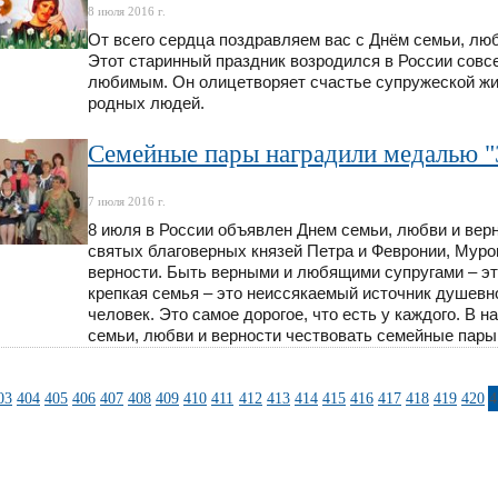
8 июля 2016 г.
От всего сердца поздравляем вас с Днём семьи, люб
Этот старинный праздник возродился в России совс
любимым. Он олицетворяет счастье супружеской жиз
родных людей.
Семейные пары наградили медалью "
7 июля 2016 г.
8 июля в России объявлен Днем семьи, любви и вер
святых благоверных князей Петра и Февронии, Муро
верности. Быть верными и любящими супругами – это
крепкая семья – это неиссякаемый источник душевног
человек. Это самое дорогое, что есть у каждого. В
семьи, любви и верности чествовать семейные пары
03
404
405
406
407
408
409
410
411
412
413
414
415
416
417
418
419
420
4