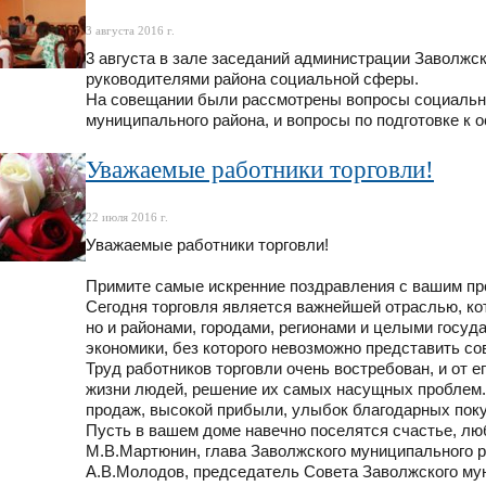
3 августа 2016 г.
3 августа в зале заседаний администрации Заволжс
руководителями района социальной сферы.
На совещании были рассмотрены вопросы социально
муниципального района, и вопросы по подготовке к 
Уважаемые работники торговли!
22 июля 2016 г.
Уважаемые работники торговли!
Примите самые искренние поздравления с вашим п
Сегодня торговля является важнейшей отраслью, ко
но и районами, городами, регионами и целыми госуд
экономики, без которого невозможно представить с
Труд работников торговли очень востребован, и от 
жизни людей, решение их самых насущных проблем. 
продаж, высокой прибыли, улыбок благодарных поку
Пусть в вашем доме навечно поселятся счастье, лю
М.В.Мартюнин, глава Заволжского муниципального 
А.В.Молодов, председатель Совета Заволжского му