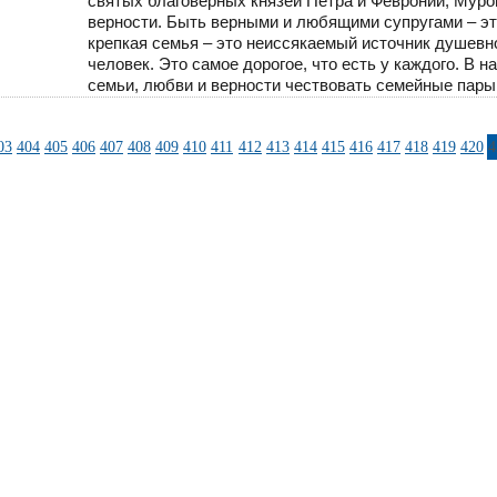
святых благоверных князей Петра и Февронии, Муро
верности. Быть верными и любящими супругами – это
крепкая семья – это неиссякаемый источник душевног
человек. Это самое дорогое, что есть у каждого. В
семьи, любви и верности чествовать семейные пары
03
404
405
406
407
408
409
410
411
412
413
414
415
416
417
418
419
420
4