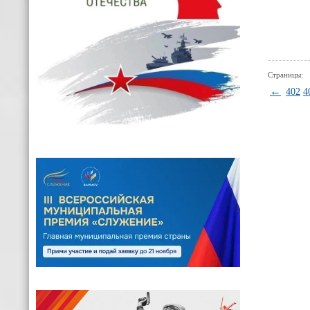
Страницы:
←
402
4