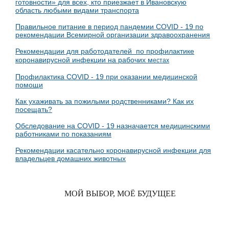
готовности» для всех, кто приезжает в Ивановскую
область любыми видами транспорта
Правильное питание в период пандемии COVID - 19 по
рекомендации Всемирной организации здравоохранения
Рекомендации для работодателей по профилактике
коронавирусной инфекции на рабочих м
естах
Профилактика COVID - 19 при оказании медицинской
помощи
Как ухаживать за пожилыми родственниками? Как их
посещать?
Обследование на COVID - 19 назначается медицинскими
работниками по показаниям
Рекомендации касательно коронавирусной инфекции для
владельцев домашних животных
МОЙ ВЫБОР, МОЁ БУДУЩЕЕ