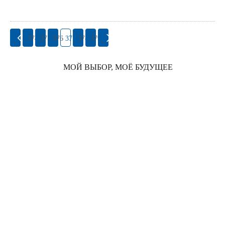
374
375
376
377
378
379
МОЙ ВЫБОР, МОЁ БУДУЩЕЕ