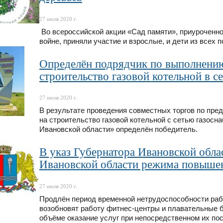
27 июля 2020 г.
Во всероссийской акции «Сад памяти», приуроченн
войне, приняли участие и взрослые, и дети из всех
Определён подрядчик по выполнению
строительство газовой котельной в с
27 июля 2020 г.
В результате проведения совместных торгов по пре
на строительство газовой котельной с сетью газосн
Ивановской области» определён победитель.
В указ Губернатора Ивановской обла
Ивановской области режима повышен
27 июля 2020 г.
Продлён период временной нетрудоспособности раб
возобновят работу фитнес-центры и плавательные 
объёме оказание услуг при непосредственном их пос