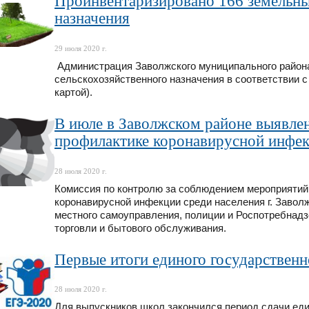
Проинвентаризировано 166 земельны
назначения
29 июля 2020 г.
Администрация Заволжского муниципального района
сельскохозяйственного назначения в соответствии 
картой).
В июле в Заволжском районе выявле
профилактике коронавирусной инфе
28 июля 2020 г.
Комиссия по контролю за соблюдением мероприятий
коронавирусной инфекции среди населения г. Заволж
местного самоуправления, полиции и Роспотребнадз
торговли и бытового обслуживания.
Первые итоги единого государственн
28 июля 2020 г.
Для выпускников школ закончился период сдачи еди