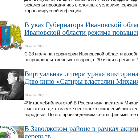
экзамены проводились в сложных условиях, связан
коронавирусной инфекции.
В указ Губернатора Ивановской обла
Ивановской области режима повышен
28 июля 2020 г.
С 28 июля на территории Ивановской области возоб
непродовольственных товаров, с 30 июля в регионе
Виртуальная литературная викторин
Дню кино «Сатиры властелин Михаи
28 июля 2020 г.
#ЧитаемсБиблиотекой В России имя писателя Михаил
смеются с детства уже несколько поколений читател
народные. По его произведениям сняты фильмы, не
В Заволжском районе в рамках акци
деревьев