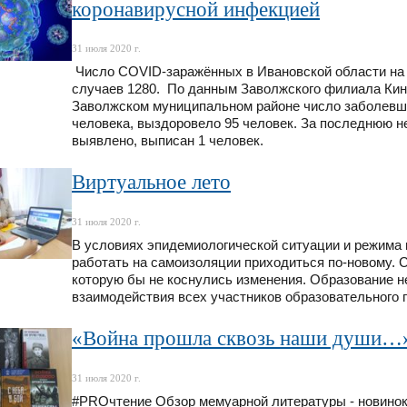
коронавирусной инфекцией
31 июля 2020 г.
Число COVID-заражённых в Ивановской области на 
случаев 1280. По данным Заволжского филиала Ки
Заволжском муниципальном районе число заболевши
человека, выздоровело 95 человек. За последнюю 
выявлено, выписан 1 человек.
Виртуальное лето
31 июля 2020 г.
В условиях эпидемиологической ситуации и режима 
работать на самоизоляции приходиться по-новому. 
которую бы не коснулись изменения. Образование н
взаимодействия всех участников образовательного 
«Война прошла сквозь наши души…
31 июля 2020 г.
#PROчтение Обзор мемуарной литературы - новинок 