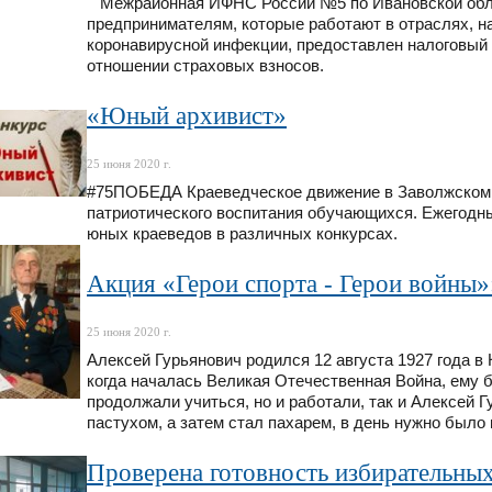
Межрайонная ИФНС России №5 по Ивановской облас
предпринимателям, которые работают в отраслях, н
коронавирусной инфекции, предоставлен налоговый 
отношении страховых взносов.
«Юный архивист»
25 июня 2020 г.
#75ПОБЕДА Краеведческое движение в Заволжском 
патриотического воспитания обучающихся. Ежегодн
юных краеведов в различных конкурсах.
Акция «Герои спорта - Герои войны»
25 июня 2020 г.
Алексей Гурьянович родился 12 августа 1927 года в К
когда началась Великая Отечественная Война, ему бы
продолжали учиться, но и работали, так и Алексей 
пастухом, а затем стал пахарем, в день нужно было 
Проверена готовность избирательных