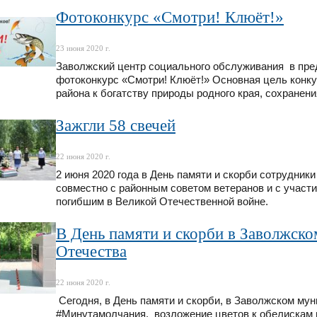
Фотоконкурс «Смотри! Клюёт!»
23 июня 2020 г.
Заволжский центр социального обслуживания в пр
фотоконкурс «Смотри! Клюёт!» Основная цель конку
района к богатству природы родного края, сохранен
Зажгли 58 свечей
22 июня 2020 г.
2 июня 2020 года в День памяти и скорби сотрудни
совместно с районным советом ветеранов и с участ
погибшим в Великой Отечественной войне.
В День памяти и скорби в Заволжско
Отечества
22 июня 2020 г.
Сегодня, в День памяти и скорби, в Заволжском му
#Минутамолчания, возложение цветов к обелискам 