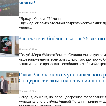
мелом!"
25 июня 2020 г.
#ЯрисуюМелом #24июня
Еще к одной замечательной патриотической акции п
мелом».
Заволжская библиотека – к 75-лети
25 июня 2020 г.
#ГолубьМира #МирНаЗемле! Сегодня мы запускаем 
наше напоминание всем живущим о том, как важно бе
защитил наше право жить свободно в любимой стран
Глава Заволжского муниципального р
Общероссийском голосовании по по
25 июня 2020 г.
Сегодня, 25 июня, началось досрочное голосование
муниципального района Андрей Потанин принял уча
поправок в Основной закон.