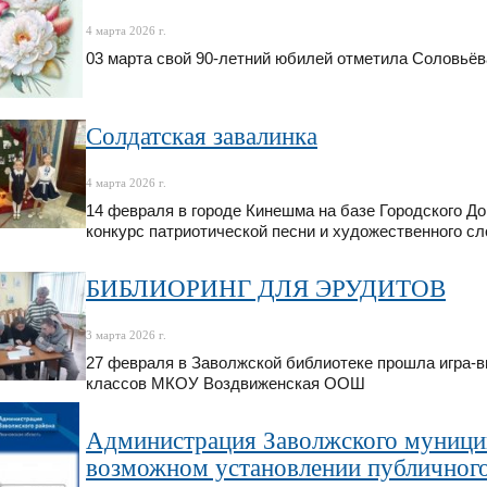
4 марта 2026 г.
03 марта свой 90-летний юбилей отметила Соловьё
Солдатская завалинка
4 марта 2026 г.
14 февраля в городе Кинешма на базе Городского 
конкурс патриотической песни и художественного сл
БИБЛИОРИНГ ДЛЯ ЭРУДИТОВ
3 марта 2026 г.
27 февраля в Заволжской библиотеке прошла игра-в
классов МКОУ Воздвиженская ООШ
Администрация Заволжского муницип
возможном установлении публичного