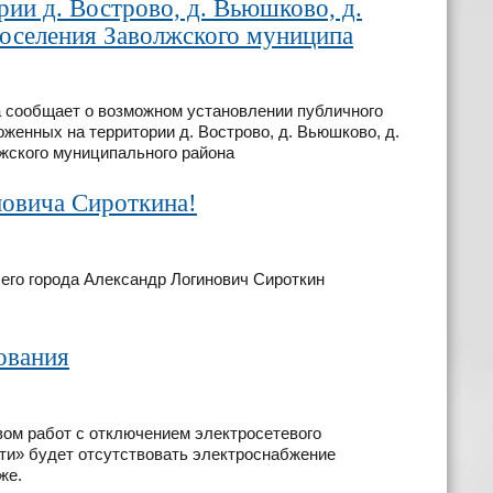
рии д. Вострово, д. Вьюшково, д.
поселения Заволжского муниципа
 сообщает о возможном установлении публичного
женных на территории д. Вострово, д. Вьюшково, д.
жского муниципального района
новича Сироткина!
шего города Александр Логинович Сироткин
ования
твом работ с отключением электросетевого
и» будет отсутствовать электроснабжение
же.