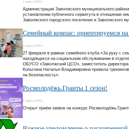
2 марта 2026 г.
Администрация Заволжского муниципального района
установлении публичного сервитута в отношении зе
Заволжского городского поселения и Заволжского м
Семейный компас: ориентируемся на
2 марта 2026 г.
27 февраля в рамках семейного клуба «За руку с с
находящихся на социальном обслуживании в отделе
ОБУСО «Заволжский ЦСО», заместитель директора
Копытина Наталья Владимировна провела тренингов
на безопасность».
Росмолодёжь.Гранты 1 сезон!
2 марта 2026 г.
Открыт приём заявок на конкурс Росмолодёжь.Грант
Важное уведомление о расширенной 