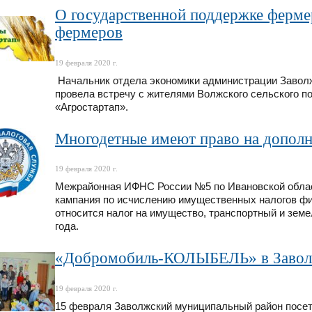
О государственной поддержке ферме
фермеров
19 февраля 2020 г.
Начальник отдела экономики администрации Заволж
провела встречу с жителями Волжского сельского п
«Агростартап».
Многодетные имеют право на дополн
19 февраля 2020 г.
Межрайонная ИФНС России №5 по Ивановской облас
кампания по исчислению имущественных налогов физ
относится налог на имущество, транспортный и земе
года.
«Добромобиль-КОЛЫБЕЛЬ» в Завол
19 февраля 2020 г.
15 февраля Заволжский муниципальный район посе