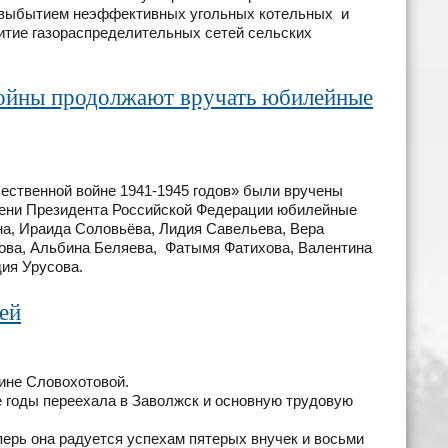
с выбытием неэффективных угольных котельных и
итие газораспределительных сетей сельских
войны продолжают вручать юбилейные
ественной войне 1941-1945 годов» были вручены
мени Президента Российской Федерации юбилейные
а, Ираида Соловьёва, Лидия Савельева, Вера
ова, Альбина Беляева, Фатымя Фатихова, Валентина
ия Урусова.
ей
ине Словохотовой.
 годы переехала в Заволжск и основную трудовую
ерь она радуется успехам пятерых внучек и восьми