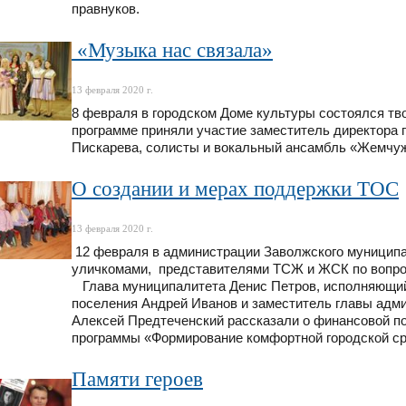
правнуков.
«Музыка нас связала»
13 февраля 2020 г.
8 февраля в городском Доме культуры состоялся тв
программе приняли участие заместитель директора 
Пискарева, солисты и вокальный ансамбль «Жемчуж
О создании и мерах поддержки ТОС
13 февраля 2020 г.
12 февраля в администрации Заволжского муниципа
уличкомами, представителями ТСЖ и ЖСК по вопро
Глава муниципалитета Денис Петров, исполняющий 
поселения Андрей Иванов и заместитель главы адм
Алексей Предтеченский рассказали о финансовой п
программы «Формирование комфортной городской с
Памяти героев