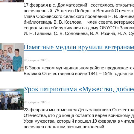
17 февраля в с. Долматовский состоялось открыти
посвященный 75-летию Победы в Великой Отечестве
глава Сосневского сельского поселения Н. В. Зими
библиотекарь В. В. Козлова, член совета ветерано
социального обслуживания на дому ОБУСО «Заволж
И. Н. Галкина, С. В. Соловьева, В. А. Розина, Н. А. С
Памятные медали вручили ветеранам
20 февраля 2020 г.
В Заволжском муниципальном районе продолжается
Великой Отечественной войне 1941 – 1945 годов» ве
Урок патриотизма «Мужество, доблес
20 февраля 2020 г.
23 февраля мы отмечаем День защитника Отечества. 
Отечества, кто до конца остается верен воинскому д
Урок мужества, который прошел 19 февраля в читал
посвящен солдатам разных поколений.