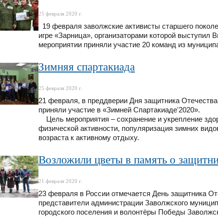
25 февраля 2020 г.
19 февраля заволжские активисты старшего поколен
игре «Зарница», организаторами которой выступил В
мероприятии приняли участие 20 команд из муницип
Зимняя спартакиада
25 февраля 2020 г.
21 февраля, в преддверии Дня защитника Отечества
приняли участие в «Зимней Спартакиаде'2020».
Цель мероприятия – сохранение и укрепление здор
физической активности, популяризация зимних видов
возраста к активному отдыху.
Возложили цветы в память о защитни
21 февраля 2020 г.
23 февраля в России отмечается День защитника От
представители администрации Заволжского муницип
городского поселения и волонтёры Победы Заволжск