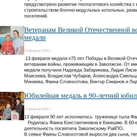
предусмотрено развитие теплосетевого хозяйства 
строительством блочно-модульных котельных, разв
поселений.
Ветеранам Великой Отечественной 
медали
14 февраля 2020 г.
13 февраля медали «75 лет Победы в Великой Отеч
ветеранам войны, проживающим в Заволжске. От и
медали получили Надежда Забаринова, Лидия Лисин
Моисеева, Владислав Чубаров, Александра Смельц
Минаева, Фаина Словохотова, Виктор Смирнов и Лид
Юбилейная медаль в 90-летний юбил
13 февраля 2020 г.
13 февраля 90 лет исполнилось труженице тыла Фа
Родилась Фаина Константиновна в Кинешме. В 60-е
деятельность посвятила Заволжскому РайПО.
В семье Фаины Словохотовой выросли два сына, теп