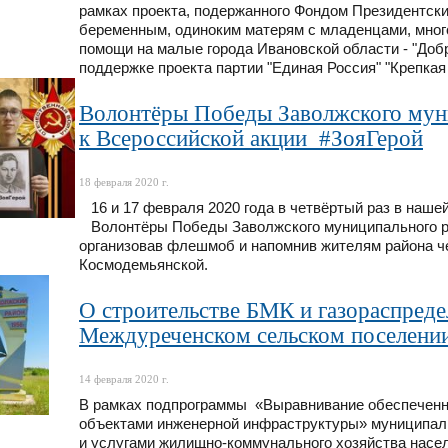
рамках проекта, подержанного Фондом Президентски
беременным, одиноким матерям с младенцами, мног
помощи на малые города Ивановской области - "Доб
поддержке проекта партии "Единая Россия" "Крепкая
Волонтёры Победы Заволжского мун
к Всероссийской акции #ЗояГерой
18 февраля 2020 г.
16 и 17 февраля 2020 года в четвёртый раз в нашей
Волонтёры Победы Заволжского муниципального ра
организовав флешмоб и напомнив жителям района че
Космодемьянской.
О строительстве БМК и газораспреде
Междуреченском сельском поселени
14 февраля 2020 г.
В рамках подпрограммы «Выравнивание обеспеченн
объектами инженерной инфраструктуры» муниципал
и услугами жилищно-коммунального хозяйства насе