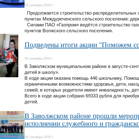
30 сентября 2019 г.
Продолжается строительство распределительных се
пунктах Междуреченского сельского поселения: дер
Силами ПАО «Газпром» ведётся строительство газо
пунктов Волжского сельского поселения.
Подведены итоги акции "Поможем со
30 сентября 2019 г.
В Заволжском муниципальном районе в августе-сент
детей в школу».
В ходе акции оказана помощь 446 школьнику. Помощ
ограниченными возможностями здоровья, дети, нахо
семей, в которых родители имеют инвалидность, дет
Всего в ходе акции собрано 69333 рубля для прио
детей.
В Заволжском районе прошли мероп
исполнении служебного и гражданско
30 сентября 2019 г.