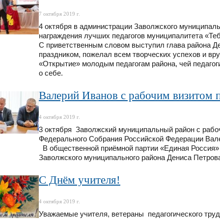
7 октября 2019 г.
4 октября в администрации Заволжского муниципал
награждения лучших педагогов муниципалитета «Теб
С приветственным словом выступил глава района Де
праздником, пожелал всем творческих успехов и вр
«Открытие» молодым педагогам района, чей педагогич
о себе.
Валерий Иванов с рабочим визитом 
4 октября 2019 г.
3 октября Заволжский муниципальный район с рабо
Федерального Собрания Российской Федерации Вал
В общественной приёмной партии «Единая Россия» 
Заволжского муниципального района Дениса Петров
С Днём учителя!
4 октября 2019 г.
Уважаемые учителя, ветераны педагогического труд