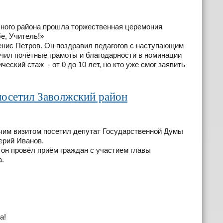
ьного района прошла торжественная церемония
е, Учитель!»
нис Петров. Он поздравил педагогов с наступающим
учил почётные грамоты и благодарности в номинации
еский стаж - от 0 до 10 лет, но кто уже смог заявить
посетил Заволжский район
чим визитом посетил депутат Государственной Думы
ерий Иванов.
он провёл приём граждан с участием главы
а.
а!