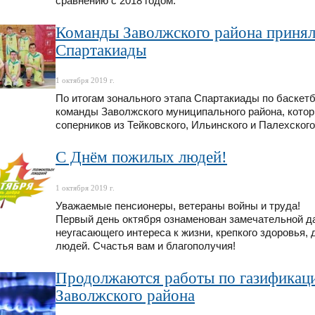
сравнению с 2018 годом.
Команды Заволжского района принял
Спартакиады
1 октября 2019 г.
По итогам зонального этапа Спартакиады по баскет
команды Заволжского муниципального района, котор
соперников из Тейковского, Ильинского и Палехског
С Днём пожилых людей!
1 октября 2019 г.
Уважаемые пенсионеры, ветераны войны и труда!
Первый день октября ознаменован замечательной д
неугасающего интереса к жизни, крепкого здоровья,
людей. Счастья вам и благополучия!
Продолжаются работы по газификаци
Заволжского района