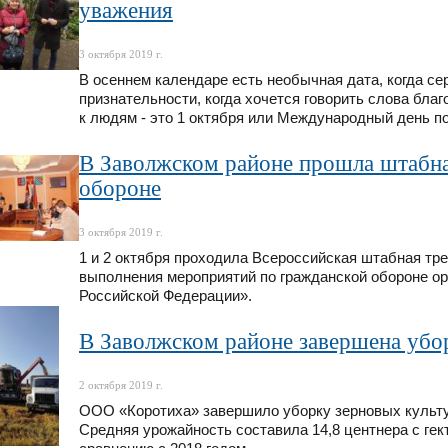
уважения
3 октября 2019 г.
В осеннем календаре есть необычная дата, когда с
признательности, когда хочется говорить слова бла
к людям - это 1 октября или Международный день п
В Заволжском районе прошла штабна
обороне
3 октября 2019 г.
1 и 2 октября проходила Всероссийская штабная тр
выполнения мероприятий по гражданской обороне о
Российской Федерации».
В Заволжском районе завершена убо
2 октября 2019 г.
ООО «Коротиха» завершило уборку зерновых культур.
Средняя урожайность составила 14,8 центнера с гект