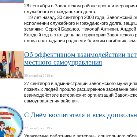
28 сентября в Заволжском районе прошли мероприят
служебного и гражданского долга.
19 лет назад, 30 сентября 2000 года, Заволжский р
исполнении служебного и гражданского долга, защи
земляки: Сергей Баранов, Николай Антипин, Андре
Каждый год в этот день на территории Заволжского
слова сострадания родным и близким погибших земл
Об эффективном взаимодействии вет
местного самоуправления
30 сентября 2019 г.
27 сентября в администрации Заволжского муницип
пожилых людей прошло расширенное заседание рай
взаимодействие ветеранских организаций Заволжско
самоуправления района».
С Днём воспитателя и всех дошколь
27 сентября 2019 г.
Уважаемые работники и ветераны дошкольного обра